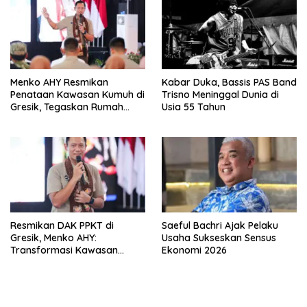
Menko AHY Resmikan
Kabar Duka, Bassis PAS Band
Penataan Kawasan Kumuh di
Trisno Meninggal Dunia di
Gresik, Tegaskan Rumah
Usia 55 Tahun
Layak Huni Fondasi
Kesejahteraan Rakyat
Resmikan DAK PPKT di
Saeful Bachri Ajak Pelaku
Gresik, Menko AHY:
Usaha Sukseskan Sensus
Transformasi Kawasan
Ekonomi 2026
Dimulai dari Rumah Layak