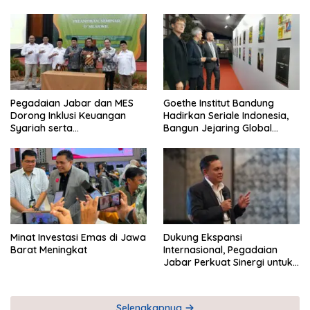
Pegadaian Jabar dan MES
Goethe Institut Bandung
Dorong Inklusi Keuangan
Hadirkan Seriale Indonesia,
Syariah serta
Bangun Jejaring Global
Pemberdayaan UMKM
Industri Serial
Minat Investasi Emas di Jawa
Dukung Ekspansi
Barat Meningkat
Internasional, Pegadaian
Jabar Perkuat Sinergi untuk
Keberhasilan Pegadaian
Timor Leste
Selengkapnya