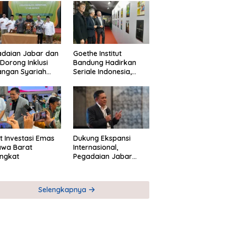
adaian Jabar dan
Goethe Institut
Dorong Inklusi
Bandung Hadirkan
angan Syariah
Seriale Indonesia,
ta Pemberdayaan
Bangun Jejaring
M
Global Industri Serial
t Investasi Emas
Dukung Ekspansi
awa Barat
Internasional,
ngkat
Pegadaian Jabar
Perkuat Sinergi untuk
Keberhasilan
Pegadaian Timor
Selengkapnya
Leste