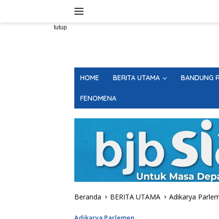
Langsung
ke
konten
tutup
HOME
BERITA UTAMA
BANDUNG R
FENOMENA
Beranda
BERITA UTAMA
Adikarya Parle
Adikarya Parlemen