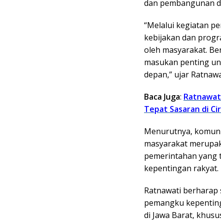
dan pembangunan d
“Melalui kegiatan p
kebijakan dan prog
oleh masyarakat. Be
masukan penting un
depan,” ujar Ratnawa
Baca Juga
:
Ratnawat
Tepat Sasaran di Ci
Menurutnya, komunika
masyarakat merupaka
pemerintahan yang t
kepentingan rakyat.
Ratnawati berharap s
pemangku kepenting
di Jawa Barat, khusu