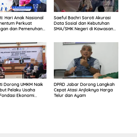
i: Hari Anak Nasional
Saeful Bachri Soroti Akurasi
mentum Perkuat
Data Sosial dan Kebutuhan
ungan dan Pemenuhan
SMA/SMK Negeri di Kawasan
k
Padat Penduduk Jabar
ti Dorong UMKM Naik
DPRD Jabar Dorong Langkah
ebut Pelaku Usaha
Cepat Atasi Anjloknya Harga
Fondasi Ekonomi
Telur dan Ayam