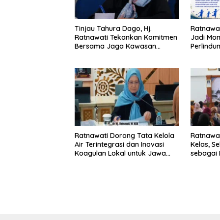
Tinjau Tahura Dago, Hj.
Ratnawat
Ratnawati Tekankan Komitmen
Jadi Mo
Bersama Jaga Kawasan
Perlind
Konservasi
Hak Ana
Ratnawati Dorong Tata Kelola
Ratnawa
Air Terintegrasi dan Inovasi
Kelas, S
Koagulan Lokal untuk Jawa
sebagai 
Barat
Daerah