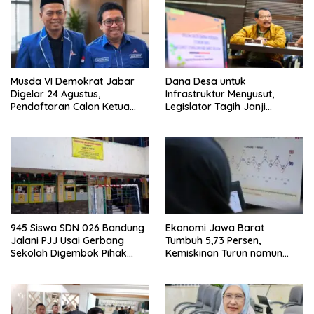
Musda VI Demokrat Jabar
Dana Desa untuk
Digelar 24 Agustus,
Infrastruktur Menyusut,
Pendaftaran Calon Ketua
Legislator Tagih Janji
DPD Segera Dibuka
Gubernur Dedi Urus Desa
945 Siswa SDN 026 Bandung
Ekonomi Jawa Barat
Jalani PJJ Usai Gerbang
Tumbuh 5,73 Persen,
Sekolah Digembok Pihak
Kemiskinan Turun namun
yang Klaim Ahli Waris
Ketimpangan Meningkat