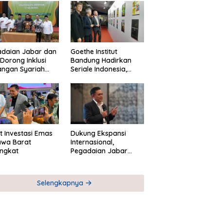
adaian Jabar dan
Goethe Institut
Dorong Inklusi
Bandung Hadirkan
angan Syariah
Seriale Indonesia,
ta Pemberdayaan
Bangun Jejaring
M
Global Industri Serial
t Investasi Emas
Dukung Ekspansi
awa Barat
Internasional,
ngkat
Pegadaian Jabar
Perkuat Sinergi untuk
Keberhasilan
Pegadaian Timor
Selengkapnya
Leste