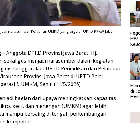
enjadi narasumber Pelatihan UMKM yang digelar UPTD PPKW Jabar,
Peg
MES 
Keu
ser
g
– Anggota DPRD Provinsi Jawa Barat, Hj.
UMK
i sekaligus menjadi narasumber dalam kegiatan
g diselenggarakan UPTD Pendidikan dan Pelatihan
irausaha Provinsi Jawa Barat di UPTD Balai
perasi & UMKM, Senin (11/5/2026).
Mina
di J
Meni
enjadi bagian dari upaya meningkatkan kapasitas
ikro, kecil, dan menengah (UMKM) agar lebih
serta mampu bersaing di tengah perkembangan
n kompetitif.