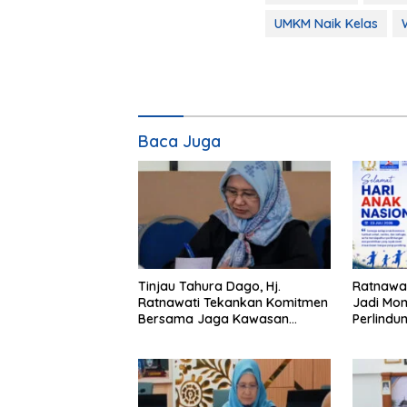
UMKM Naik Kelas
Baca Juga
Tinjau Tahura Dago, Hj.
Ratnawat
Ratnawati Tekankan Komitmen
Jadi Mo
Bersama Jaga Kawasan
Perlind
Konservasi
Hak Ana