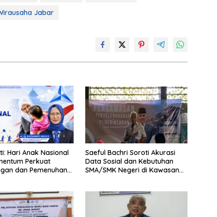
Wirausaha Jabar
i: Hari Anak Nasional
Saeful Bachri Soroti Akurasi
mentum Perkuat
Data Sosial dan Kebutuhan
ungan dan Pemenuhan
SMA/SMK Negeri di Kawasan
k
Padat Penduduk Jabar