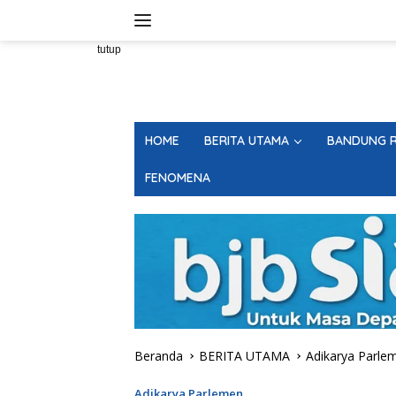
Langsung
ke
konten
tutup
HOME
BERITA UTAMA
BANDUNG R
FENOMENA
Beranda
BERITA UTAMA
Adikarya Parle
Adikarya Parlemen