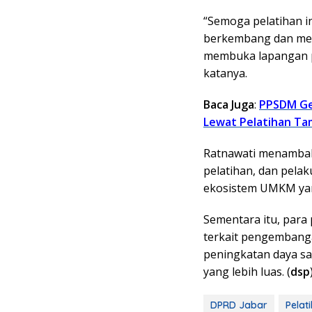
“Semoga pelatihan i
berkembang dan me
membuka lapangan p
katanya.
Baca Juga
:
PPSDM Ge
Lewat Pelatihan T
Ratnawati menambah
pelatihan, dan pela
ekosistem UMKM yang
Sementara itu, para
terkait pengembanga
peningkatan daya 
yang lebih luas. (
dsp
DPRD Jabar
Pelat