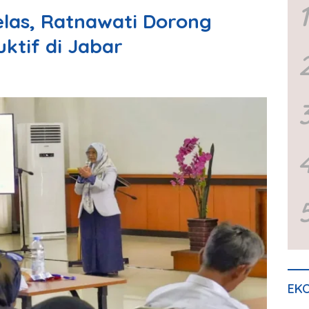
1
las, Ratnawati Dorong
ktif di Jabar
EKO