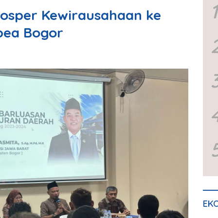
1
Sosper Kewirausahaan ke
pea Bogor
EKO