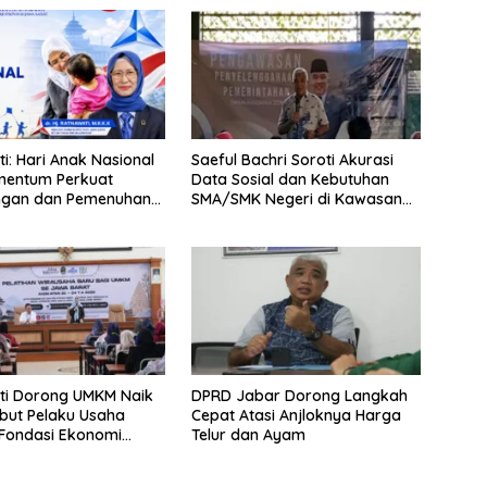
i: Hari Anak Nasional
Saeful Bachri Soroti Akurasi
mentum Perkuat
Data Sosial dan Kebutuhan
ungan dan Pemenuhan
SMA/SMK Negeri di Kawasan
k
Padat Penduduk Jabar
ti Dorong UMKM Naik
DPRD Jabar Dorong Langkah
ebut Pelaku Usaha
Cepat Atasi Anjloknya Harga
Fondasi Ekonomi
Telur dan Ayam