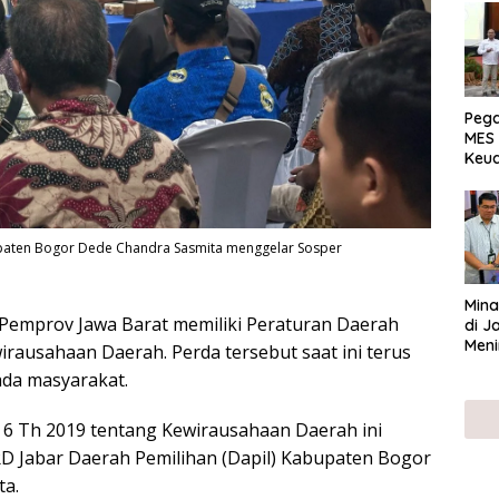
Peg
MES 
Keu
ser
UMK
upaten Bogor Dede Chandra Sasmita menggelar Sosper
Mina
Pemprov Jawa Barat memiliki Peraturan Daerah
di J
Meni
irausahaan Daerah. Perda tersebut saat ini terus
ada masyarakat.
. 6 Th 2019 tentang Kewirausahaan Daerah ini
D Jabar Daerah Pemilihan (Dapil) Kabupaten Bogor
ta.