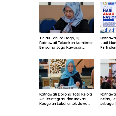
Tinjau Tahura Dago, Hj.
Ratnawat
Ratnawati Tekankan Komitmen
Jadi Mo
Bersama Jaga Kawasan
Perlind
Konservasi
Hak Ana
Ratnawati Dorong Tata Kelola
Ratnawa
Air Terintegrasi dan Inovasi
Kelas, S
Koagulan Lokal untuk Jawa
sebagai 
Barat
Daerah