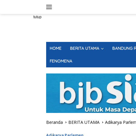
Langsung
ke
konten
tutup
HOME
BERITA UTAMA
BANDUNG R
FENOMENA
Beranda
BERITA UTAMA
Adikarya Parle
Adikarya Parlemen