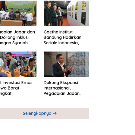
adaian Jabar dan
Goethe Institut
Dorong Inklusi
Bandung Hadirkan
angan Syariah
Seriale Indonesia,
ta Pemberdayaan
Bangun Jejaring
M
Global Industri Serial
t Investasi Emas
Dukung Ekspansi
awa Barat
Internasional,
ngkat
Pegadaian Jabar
Perkuat Sinergi untuk
Keberhasilan
Pegadaian Timor
Selengkapnya
Leste