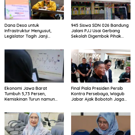
Dana Desa untuk
945 Siswa SDN 026 Bandung
Infrastruktur Menyusut,
Jalani PJJ Usai Gerbang
Legislator Tagih Janji
Sekolah Digembok Pihak
Gubernur Dedi Urus Desa
yang Klaim Ahli Waris
Ekonomi Jawa Barat
Final Piala Presiden Persib
Tumbuh 5,73 Persen,
Kontra Persebaya, Wagub
Kemiskinan Turun namun
Jabar Ajak Bobotoh Jaga
Ketimpangan Meningkat
Ketertiban