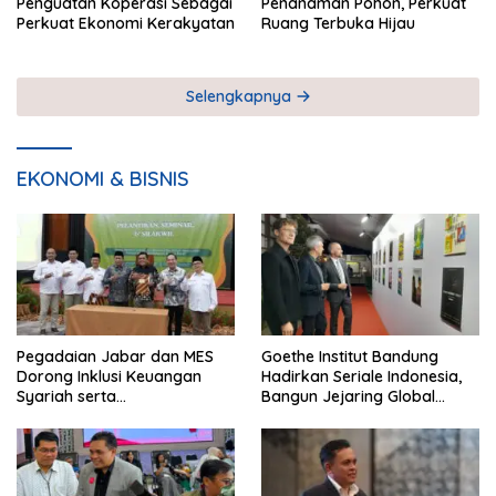
Penguatan Koperasi Sebagai
Penanaman Pohon, Perkuat
Perkuat Ekonomi Kerakyatan
Ruang Terbuka Hijau
Selengkapnya
EKONOMI & BISNIS
Pegadaian Jabar dan MES
Goethe Institut Bandung
Dorong Inklusi Keuangan
Hadirkan Seriale Indonesia,
Syariah serta
Bangun Jejaring Global
Pemberdayaan UMKM
Industri Serial