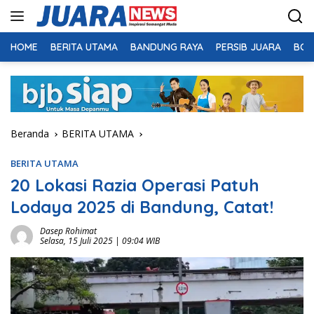
Langsung
ke
konten
HOME
BERITA UTAMA
BANDUNG RAYA
PERSIB JUARA
BOL
Beranda
BERITA UTAMA
BERITA UTAMA
20 Lokasi Razia Operasi Patuh
Lodaya 2025 di Bandung, Catat!
Dasep Rohimat
Selasa, 15 Juli 2025 | 09:04 WIB