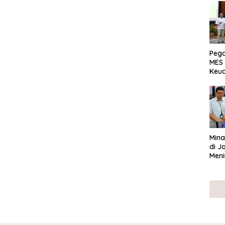
Peg
MES 
Keu
ser
UMK
Mina
di J
Meni