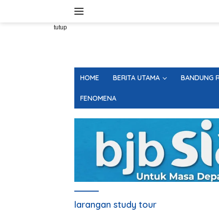
Langsung
ke
konten
tutup
HOME
BERITA UTAMA
BANDUNG R
FENOMENA
larangan study tour