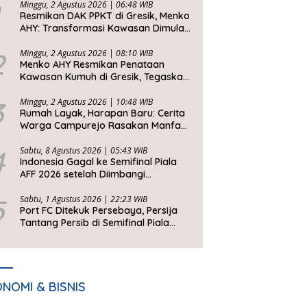
Minggu, 2 Agustus 2026 | 06:48 WIB
Resmikan DAK PPKT di Gresik, Menko
AHY: Transformasi Kawasan Dimulai
dari Rumah Layak
2
Minggu, 2 Agustus 2026 | 08:10 WIB
Menko AHY Resmikan Penataan
Kawasan Kumuh di Gresik, Tegaskan
Rumah Layak Huni Fondasi
Kesejahteraan Rakyat
3
Minggu, 2 Agustus 2026 | 10:48 WIB
Rumah Layak, Harapan Baru: Cerita
Warga Campurejo Rasakan Manfaat
DAK PPKT
4
Sabtu, 8 Agustus 2026 | 05:43 WIB
Indonesia Gagal ke Semifinal Piala
AFF 2026 setelah Diimbangi
Singapura, John Herdman: Kita Tidak
Beruntung
5
Sabtu, 1 Agustus 2026 | 22:23 WIB
Port FC Ditekuk Persebaya, Persija
Tantang Persib di Semifinal Piala
Presiden 2026
NOMI & BISNIS