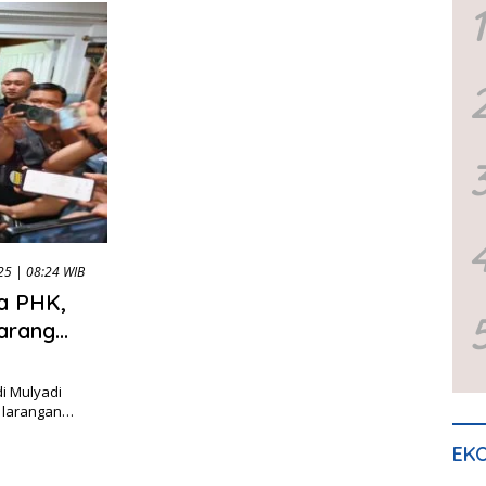
1
25 | 08:24 WIB
a PHK,
arang
i Mulyadi
 larangan…
EKO