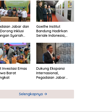
adaian Jabar dan
Goethe Institut
Dorong Inklusi
Bandung Hadirkan
angan Syariah
Seriale Indonesia,
ta Pemberdayaan
Bangun Jejaring
M
Global Industri Serial
t Investasi Emas
Dukung Ekspansi
awa Barat
Internasional,
ngkat
Pegadaian Jabar
Perkuat Sinergi untuk
Keberhasilan
Pegadaian Timor
Selengkapnya
Leste