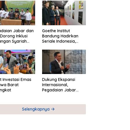
adaian Jabar dan
Goethe Institut
Dorong Inklusi
Bandung Hadirkan
angan Syariah
Seriale Indonesia,
ta Pemberdayaan
Bangun Jejaring
M
Global Industri Serial
t Investasi Emas
Dukung Ekspansi
awa Barat
Internasional,
ngkat
Pegadaian Jabar
Perkuat Sinergi untuk
Keberhasilan
Pegadaian Timor
Selengkapnya
Leste