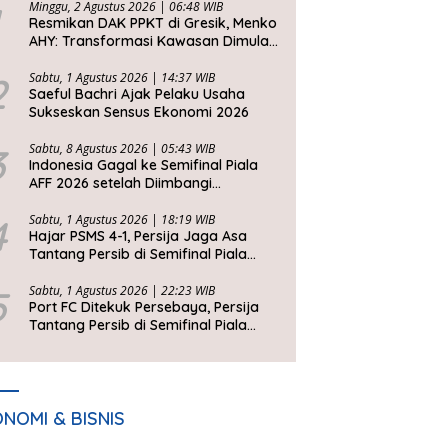
Minggu, 2 Agustus 2026 | 06:48 WIB
Resmikan DAK PPKT di Gresik, Menko
AHY: Transformasi Kawasan Dimulai
dari Rumah Layak
2
Sabtu, 1 Agustus 2026 | 14:37 WIB
Saeful Bachri Ajak Pelaku Usaha
Sukseskan Sensus Ekonomi 2026
3
Sabtu, 8 Agustus 2026 | 05:43 WIB
Indonesia Gagal ke Semifinal Piala
AFF 2026 setelah Diimbangi
Singapura, John Herdman: Kita Tidak
Beruntung
4
Sabtu, 1 Agustus 2026 | 18:19 WIB
Hajar PSMS 4-1, Persija Jaga Asa
Tantang Persib di Semifinal Piala
Presiden 2026
5
Sabtu, 1 Agustus 2026 | 22:23 WIB
Port FC Ditekuk Persebaya, Persija
Tantang Persib di Semifinal Piala
Presiden 2026
NOMI & BISNIS