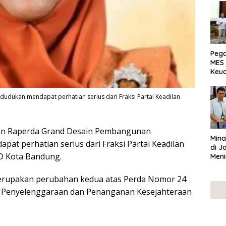
Peg
MES 
Keu
ser
UMK
ukan mendapat perhatian serius dari Fraksi Partai Keadilan
an Raperda Grand Desain Pembangunan
Mina
at perhatian serius dari Fraksi Partai Keadilan
di J
D Kota Bandung.
Meni
erupakan perubahan kedua atas Perda Nomor 24
 Penyelenggaraan dan Penanganan Kesejahteraan