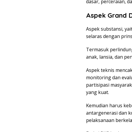
dasar, perceraian, d
Aspek Grand 
Aspek substansi, yai
selaras dengan prins
Termasuk perlindun
anak, lansia, dan pe
Aspek teknis menca
monitoring dan eval
partisipasi masyaraka
yang kuat.
Kemudian harus kebe
antargenerasi dan 
pelaksanaan berkela