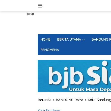
Langsung
ke
konten
tutup
HOME
BERITA UTAMA
BANDUNG R
FENOMENA
Beranda
BANDUNG RAYA
Kota Bandung
Kota Bandung