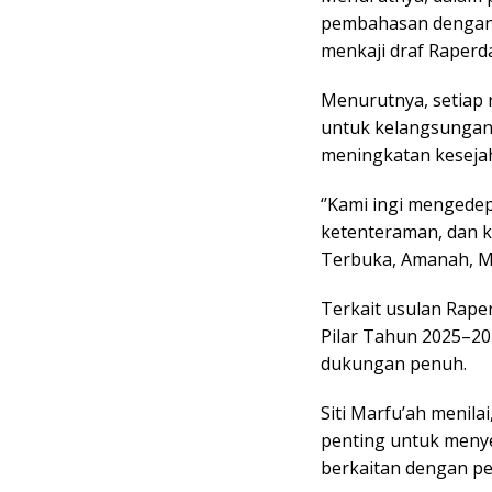
pembahasan dengan 
menkaji draf Raperd
Menurutnya, setiap r
untuk kelangsungan
meningkatan keseja
‘’Kami ingi mengede
ketenteraman, dan 
Terbuka, Amanah, Maj
Terkait usulan Rap
Pilar Tahun 2025–20
dukungan penuh.
Siti Marfu’ah menila
penting untuk meny
berkaitan dengan p