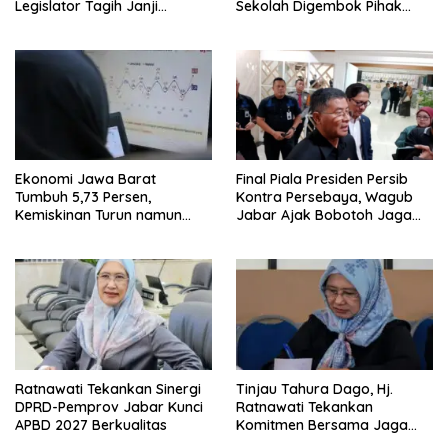
Legislator Tagih Janji
Sekolah Digembok Pihak
Gubernur Dedi Urus Desa
yang Klaim Ahli Waris
Ekonomi Jawa Barat
Final Piala Presiden Persib
Tumbuh 5,73 Persen,
Kontra Persebaya, Wagub
Kemiskinan Turun namun
Jabar Ajak Bobotoh Jaga
Ketimpangan Meningkat
Ketertiban
Ratnawati Tekankan Sinergi
Tinjau Tahura Dago, Hj.
DPRD-Pemprov Jabar Kunci
Ratnawati Tekankan
APBD 2027 Berkualitas
Komitmen Bersama Jaga
Kawasan Konservasi