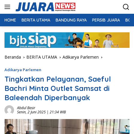
Langsung
ke
konten
HOME
BERITA UTAMA
BANDUNG RAYA
PERSIB JUARA
BOL
Beranda
BERITA UTAMA
Adikarya Parlemen
Adikarya Parlemen
Tingkatkan Pelayanan, Saeful
Bachri Minta Outlet Samsat di
Baleendah Diperbanyak
Abdul Basir
Senin, 2 Juni 2025 | 21:34 WIB