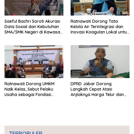
Saeful Bachri Soroti Akurasi
Ratnawati Dorong Tata
Data Sosial dan Kebutuhan
Kelola Air Terintegrasi dan
SMA/SMK Negeri di Kawasan
Inovasi Koagulan Lokal untuk
Padat Penduduk Jabar
Jawa Barat
Ratnawati Dorong UMKM
DPRD Jabar Dorong
Naik Kelas, Sebut Pelaku
Langkah Cepat Atasi
Usaha sebagai Fondasi
Anjloknya Harga Telur dan
Ekonomi Daerah
Ayam
TERPOPULER