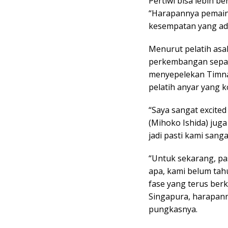
Pertiwi bisa lebih b
“Harapannya pemain 
kesempatan yang ada 
Menurut pelatih asal
perkembangan sepak 
menyepelekan Timna
pelatih anyar yang 
“Saya sangat excited
(Mihoko Ishida) juga
jadi pasti kami sanga
“Untuk sekarang, pa
apa, kami belum tah
fase yang terus ber
Singapura, harapann
pungkasnya.