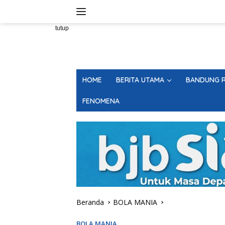
Langsung
ke
konten
tutup
HOME
BERITA UTAMA
BANDUNG R
FENOMENA
Beranda
BOLA MANIA
BOLA MANIA