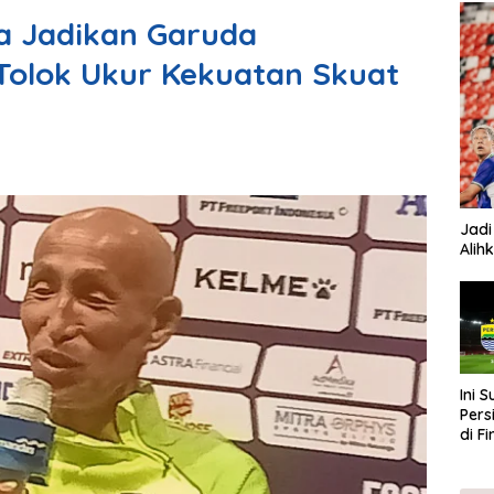
ia Jadikan Garuda
Tolok Ukur Kekuatan Skuat
Jadi
Alih
Ini 
Pers
di F
202