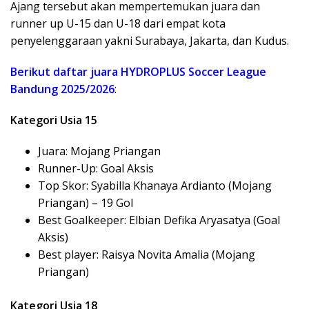
Ajang tersebut akan mempertemukan juara dan
runner up U-15 dan U-18 dari empat kota
penyelenggaraan yakni Surabaya, Jakarta, dan Kudus.
Berikut daftar juara HYDROPLUS Soccer League
Bandung 2025/2026
:
Kategori Usia 15
Juara: Mojang Priangan
Runner-Up: Goal Aksis
Top Skor: Syabilla Khanaya Ardianto (Mojang
Priangan) – 19 Gol
Best Goalkeeper: Elbian Defika Aryasatya (Goal
Aksis)
Best player: Raisya Novita Amalia (Mojang
Priangan)
Kategori Usia 18