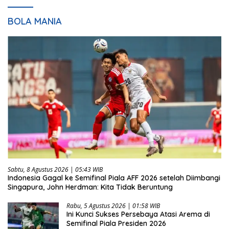
BOLA MANIA
Sabtu, 8 Agustus 2026 | 05:43 WIB
Indonesia Gagal ke Semifinal Piala AFF 2026 setelah Diimbangi
Singapura, John Herdman: Kita Tidak Beruntung
Rabu, 5 Agustus 2026 | 01:58 WIB
Ini Kunci Sukses Persebaya Atasi Arema di
Semifinal Piala Presiden 2026