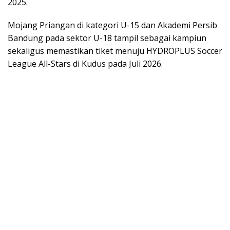
2025.
Mojang Priangan di kategori U-15 dan Akademi Persib
Bandung pada sektor U-18 tampil sebagai kampiun
sekaligus memastikan tiket menuju HYDROPLUS Soccer
League All-Stars di Kudus pada Juli 2026.