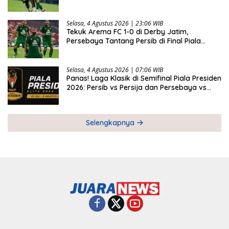
Selasa, 4 Agustus 2026 | 23:06 WIB
Tekuk Arema FC 1-0 di Derby Jatim,
Persebaya Tantang Persib di Final Piala
Presiden 2026
Selasa, 4 Agustus 2026 | 07:06 WIB
Panas! Laga Klasik di Semifinal Piala Presiden
2026: Persib vs Persija dan Persebaya vs
Arema
Selengkapnya