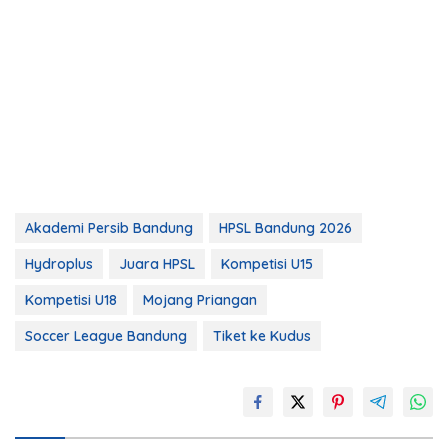
Akademi Persib Bandung
HPSL Bandung 2026
Hydroplus
Juara HPSL
Kompetisi U15
Kompetisi U18
Mojang Priangan
Soccer League Bandung
Tiket ke Kudus