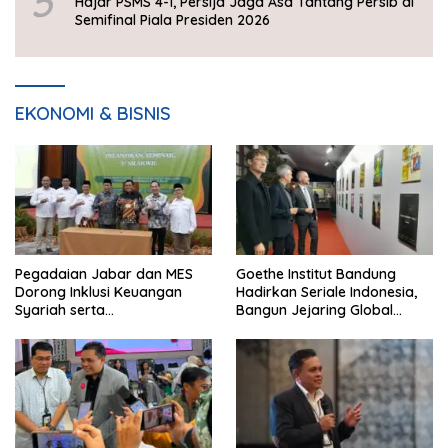
5
Hajar PSMS 4-1, Persija Jaga Asa Tantang Persib di
Semifinal Piala Presiden 2026
EKONOMI & BISNIS
Pegadaian Jabar dan MES
Goethe Institut Bandung
Dorong Inklusi Keuangan
Hadirkan Seriale Indonesia,
Syariah serta
Bangun Jejaring Global
Pemberdayaan UMKM
Industri Serial