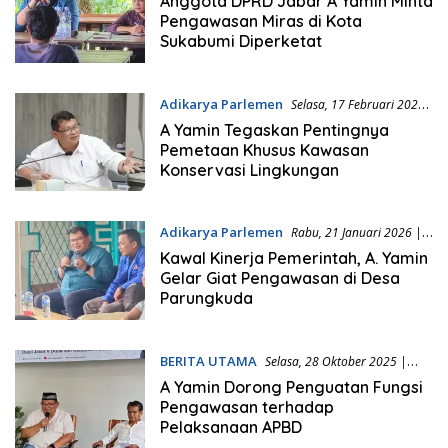
Anggota DPRD Jabar A Yamin Minta
Pengawasan Miras di Kota
Sukabumi Diperketat
Adikarya Parlemen
Selasa, 17 Februari 2026
| 13:35 WIB
A Yamin Tegaskan Pentingnya
Pemetaan Khusus Kawasan
Konservasi Lingkungan
Adikarya Parlemen
Rabu, 21 Januari 2026 |
11:08 WIB
Kawal Kinerja Pemerintah, A. Yamin
Gelar Giat Pengawasan di Desa
Parungkuda
BERITA UTAMA
Selasa, 28 Oktober 2025 |
08:04 WIB
A Yamin Dorong Penguatan Fungsi
Pengawasan terhadap
Pelaksanaan APBD