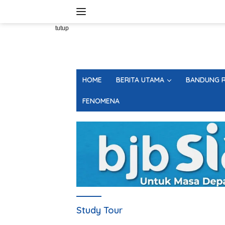
Langsung
ke
konten
tutup
HOME
BERITA UTAMA
BANDUNG R
FENOMENA
Study Tour