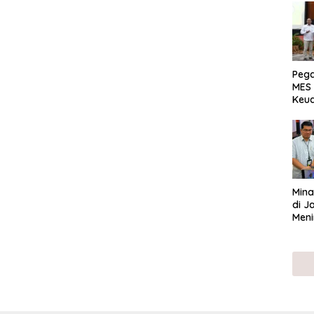
Peg
MES 
Keu
ser
UMK
Mina
di J
Meni