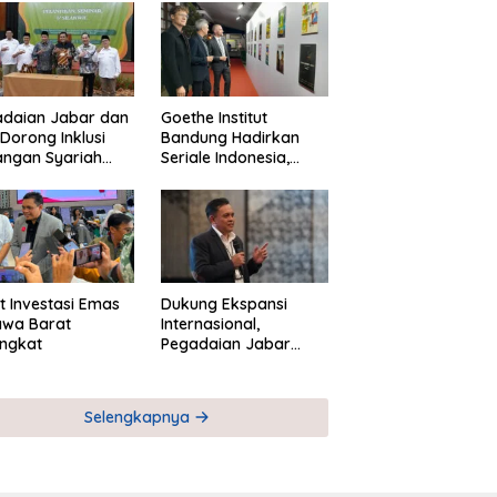
adaian Jabar dan
Goethe Institut
Dorong Inklusi
Bandung Hadirkan
angan Syariah
Seriale Indonesia,
ta Pemberdayaan
Bangun Jejaring
M
Global Industri Serial
t Investasi Emas
Dukung Ekspansi
awa Barat
Internasional,
ngkat
Pegadaian Jabar
Perkuat Sinergi untuk
Keberhasilan
Pegadaian Timor
Selengkapnya
Leste