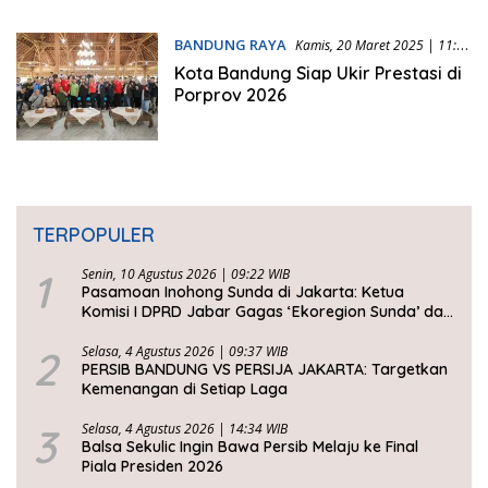
BANDUNG RAYA
Kamis, 20 Maret 2025 | 11:25
WIB
Kota Bandung Siap Ukir Prestasi di
Porprov 2026
TERPOPULER
1
Senin, 10 Agustus 2026 | 09:22 WIB
Pasamoan Inohong Sunda di Jakarta: Ketua
Komisi I DPRD Jabar Gagas ‘Ekoregion Sunda’ dan
Perjuangkan Keadilan Fiskal
2
Selasa, 4 Agustus 2026 | 09:37 WIB
PERSIB BANDUNG VS PERSIJA JAKARTA: Targetkan
Kemenangan di Setiap Laga
3
Selasa, 4 Agustus 2026 | 14:34 WIB
Balsa Sekulic Ingin Bawa Persib Melaju ke Final
Piala Presiden 2026