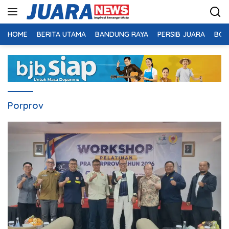
Langsung
ke
konten
HOME
BERITA UTAMA
BANDUNG RAYA
PERSIB JUARA
BOL
Porprov