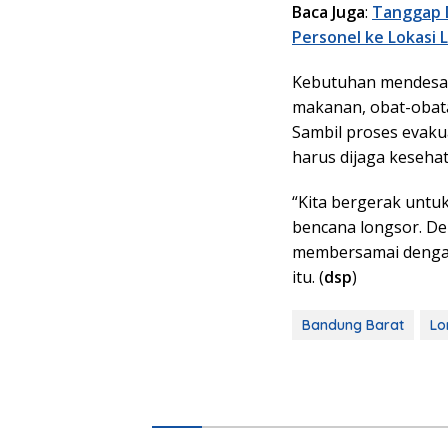
Baca Juga
:
Tanggap D
Personel ke Lokasi 
Kebutuhan mendesak
makanan, obat-obatan
Sambil proses evak
harus dijaga keseha
“Kita bergerak unt
bencana longsor. De
membersamai dengan 
itu. (
dsp
)
Bandung Barat
Lo