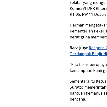
sekitar yang mengun
Komisi VI DPR RI ter
RT 05, RW 11 Dusun 
Herman mengatakan,
Kementerian Pekerj
berat guna memperce
Baca Juga
:
Respons C
Terdampak Banjir d
“Kita terus berupay
kemampuan Kami gun
Sementara itu Ketua
Suratto memerintah
bantuan kemanusiaan
bencana.