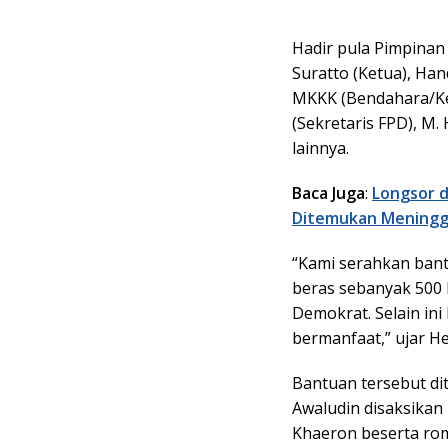
Hadir pula Pimpinan
Suratto (Ketua), Hand
MKKK (Bendahara/Ket
(Sekretaris FPD), M.
lainnya.
Baca Juga
:
Longsor d
Ditemukan Meningg
“Kami serahkan bant
beras sebanyak 500 
Demokrat. Selain in
bermanfaat,” ujar H
Bantuan tersebut di
Awaludin disaksikan
Khaeron beserta ro