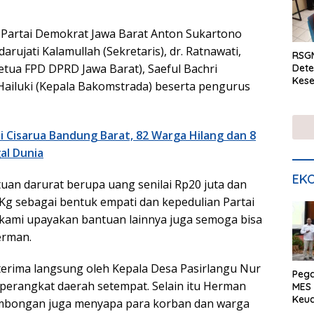
 Partai Demokrat Jawa Barat Anton Sukartono
arujati Kalamullah (Sekretaris), dr. Ratnawati,
RSGM
ua FPD DPRD Jawa Barat), Saeful Bachri
Dete
Kese
 Hailuki (Kepala Bakomstrada) beserta pengurus
mela
di S
i Cisarua Bandung Barat, 82 Warga Hilang dan 8
al Dunia
EKO
uan darurat berupa uang senilai Rp20 juta dan
Kg sebagai bentuk empati dan kepedulian Partai
i kami upayakan bantuan lainnya juga semoga bisa
erman.
terima langsung oleh Kepala Desa Pasirlangu Nur
Peg
 perangkat daerah setempat. Selain itu Herman
MES 
Keu
mbongan juga menyapa para korban dan warga
ser