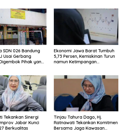
wa SDN 026 Bandung
Ekonomi Jawa Barat Tumbuh
JJ Usai Gerbang
5,73 Persen, Kemiskinan Turun
 Digembok Pihak yang
namun Ketimpangan
i Waris
Meningkat
i Tekankan Sinergi
Tinjau Tahura Dago, Hj.
mprov Jabar Kunci
Ratnawati Tekankan Komitmen
7 Berkualitas
Bersama Jaga Kawasan
Konservasi