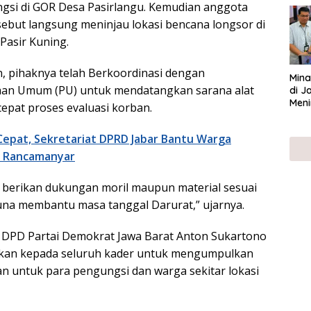
gsi di GOR Desa Pasirlangu. Kemudian anggota
UMK
sebut langsung meninjau lokasi bencana longsor di
Pasir Kuning.
 pihaknya telah Berkoordinasi dengan
Mina
aan Umum (PU) untuk mendatangkan sarana alat
di J
Meni
pat proses evaluasi korban.
epat, Sekretariat DPRD Jabar Bantu Warga
i Rancamanyar
a berikan dukungan moril maupun material sesuai
a membantu masa tanggal Darurat,” ujarnya.
 DPD Partai Demokrat Jawa Barat Anton Sukartono
kan kepada seluruh kader untuk mengumpulkan
 untuk para pengungsi dan warga sekitar lokasi