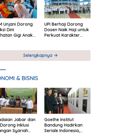
 Unjani Dorong
UPI Berhaji Dorong
ksi Dini
Dosen Naik Haji untuk
hatan Gigi Anak
Perkuat Karakter
lui Pemeriksaan
Akademik
ekolah
Selengkapnya
NOMI & BISNIS
adaian Jabar dan
Goethe Institut
Dorong Inklusi
Bandung Hadirkan
angan Syariah
Seriale Indonesia,
ta Pemberdayaan
Bangun Jejaring