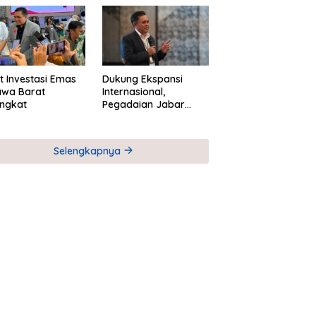
M
Global Industri Serial
t Investasi Emas
Dukung Ekspansi
awa Barat
Internasional,
ngkat
Pegadaian Jabar
Perkuat Sinergi untuk
Keberhasilan
Pegadaian Timor
Selengkapnya
Leste