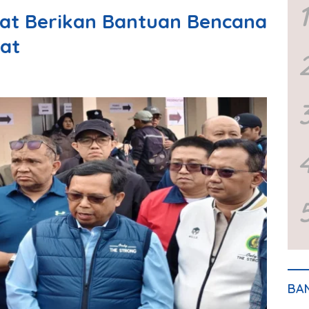
1
rat Berikan Bantuan Bencana
at
BA