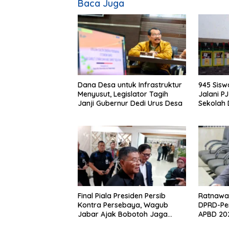
Baca Juga
Dana Desa untuk Infrastruktur
945 Sis
Menyusut, Legislator Tagih
Jalani P
Janji Gubernur Dedi Urus Desa
Sekolah
Klaim Ahl
Final Piala Presiden Persib
Ratnawat
Kontra Persebaya, Wagub
DPRD-Pe
Jabar Ajak Bobotoh Jaga
APBD 202
Ketertiban