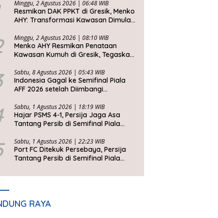
Minggu, 2 Agustus 2026 | 06:48 WIB
Resmikan DAK PPKT di Gresik, Menko
AHY: Transformasi Kawasan Dimulai
dari Rumah Layak
2
Minggu, 2 Agustus 2026 | 08:10 WIB
Menko AHY Resmikan Penataan
Kawasan Kumuh di Gresik, Tegaskan
Rumah Layak Huni Fondasi
Kesejahteraan Rakyat
3
Sabtu, 8 Agustus 2026 | 05:43 WIB
Indonesia Gagal ke Semifinal Piala
AFF 2026 setelah Diimbangi
Singapura, John Herdman: Kita Tidak
Beruntung
4
Sabtu, 1 Agustus 2026 | 18:19 WIB
Hajar PSMS 4-1, Persija Jaga Asa
Tantang Persib di Semifinal Piala
Presiden 2026
5
Sabtu, 1 Agustus 2026 | 22:23 WIB
Port FC Ditekuk Persebaya, Persija
Tantang Persib di Semifinal Piala
Presiden 2026
NDUNG RAYA