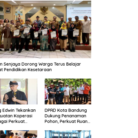
n Senjaya Dorong Warga Terus Belajar
t Pendidikan Kesetaraan
g Edwin Tekankan
DPRD Kota Bandung
uatan Koperasi
Dukung Penanaman
gai Perkuat
Pohon, Perkuat Ruang
nomi Kerakyatan
Terbuka Hijau