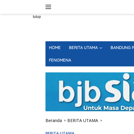
Langsung
ke
konten
tutup
HOME
BERITA UTAMA
BANDUNG R
FENOMENA
Beranda
BERITA UTAMA
BERITA UTAMA