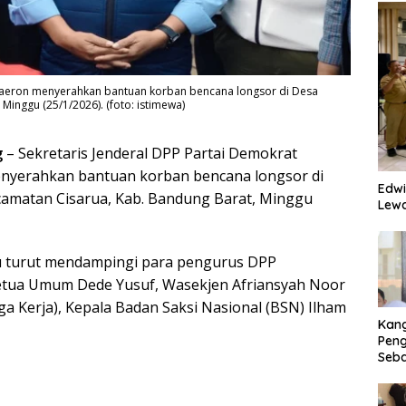
haeron menyerahkan bantuan korban bencana longsor di Desa
Minggu (25/1/2026). (foto: istimewa)
g
– Sekretaris Jenderal DPP Partai Demokrat
yerahkan bantuan korban bencana longsor di
Edwi
camatan Cisarua, Kab. Bandung Barat, Minggu
Lewa
u turut mendampingi para pengurus DPP
Ketua Umum Dede Yusuf, Wasekjen Afriansyah Noor
a Kerja), Kepala Badan Saksi Nasional (BSN) Ilham
Kan
Peng
Seba
Eko