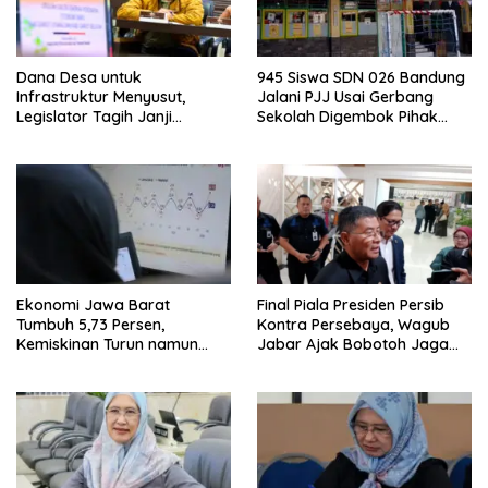
Dana Desa untuk
945 Siswa SDN 026 Bandung
Infrastruktur Menyusut,
Jalani PJJ Usai Gerbang
Legislator Tagih Janji
Sekolah Digembok Pihak
Gubernur Dedi Urus Desa
yang Klaim Ahli Waris
Ekonomi Jawa Barat
Final Piala Presiden Persib
Tumbuh 5,73 Persen,
Kontra Persebaya, Wagub
Kemiskinan Turun namun
Jabar Ajak Bobotoh Jaga
Ketimpangan Meningkat
Ketertiban