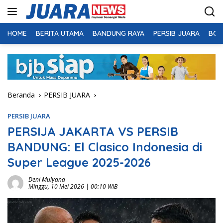
Langsung
ke
konten
HOME
BERITA UTAMA
BANDUNG RAYA
PERSIB JUARA
BOL
Beranda
PERSIB JUARA
PERSIB JUARA
PERSIJA JAKARTA VS PERSIB
BANDUNG: El Clasico Indonesia di
Super League 2025-2026
Deni Mulyana
Minggu, 10 Mei 2026 | 00:10 WIB