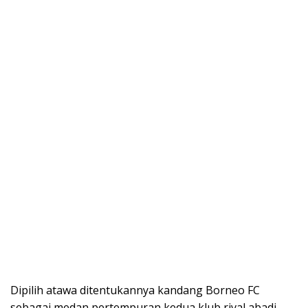
Dipilih atawa ditentukannya kandang Borneo FC
sebagai medan pertempuran kedua klub rival abadi