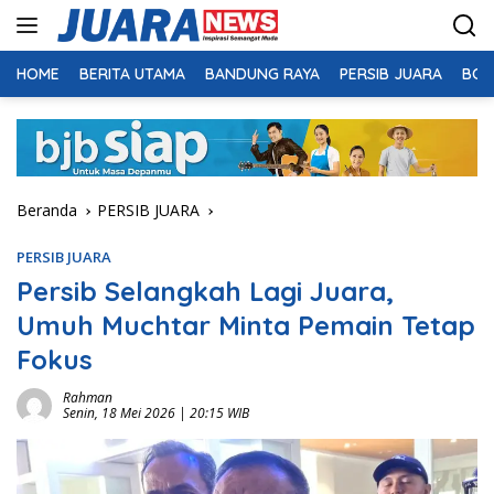
Langsung
ke
konten
HOME
BERITA UTAMA
BANDUNG RAYA
PERSIB JUARA
BOL
Beranda
PERSIB JUARA
PERSIB JUARA
Persib Selangkah Lagi Juara,
Umuh Muchtar Minta Pemain Tetap
Fokus
Rahman
Senin, 18 Mei 2026 | 20:15 WIB