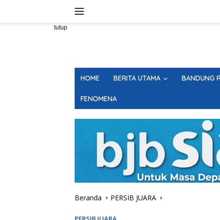
Langsung
ke
konten
tutup
HOME
BERITA UTAMA
BANDUNG R
FENOMENA
Beranda
PERSIB JUARA
PERSIB JUARA