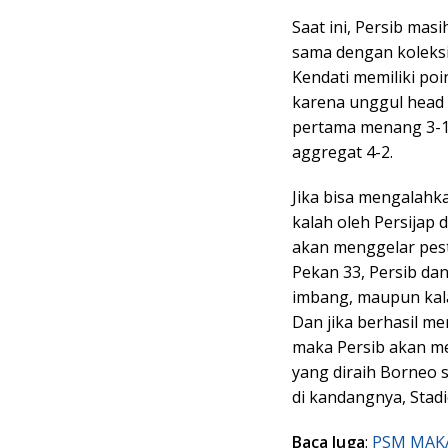
Saat ini, Persib ma
sama dengan koleksi
Kendati memiliki po
karena unggul head 
pertama menang 3-1 
aggregat 4-2.
Jika bisa mengalahk
kalah oleh Persijap 
akan menggelar pest
Pekan 33, Persib da
imbang, maupun kala
Dan jika berhasil m
maka Persib akan men
yang diraih Borneo
di kandangnya, Stadi
Baca Juga
:
PSM MAKA