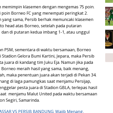
sih memimpin klasemen dengan mengemas 75 poin.
 poin Borneo FC yang menempati peringkat 2.
in yang sama, Persib berhak memuncaki klasemen
to head atas Borneo, setelah pada putaran
dan di putaran kedua imbang 1-1, atau unggul
an PSM, sementara di waktu bersamaan, Borneo
di Stadion Gelora Bumi Kartini, Jepara, maka Persib
a juara di kandang tim Juku Eja. Namun jika pada
n Borneo meraih hasil yang sama, baik menang,
h, maka penentuan juara akan terjadi di Pekan 34.
enang di laga pamungkas saat menjamu Persijap,
ggelar pesta juara di Stadion GBLA, terlepas hasil
 saat menjamu Malut United pada waktu bersamaan
on Segiri, Samarinda.
SSAR VS PERSIB BANDUNG: Wajib Menang,