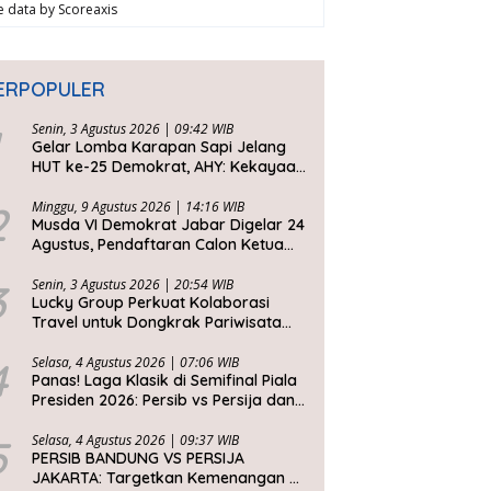
ve data by
Scoreaxis
ERPOPULER
Senin, 3 Agustus 2026 | 09:42 WIB
Gelar Lomba Karapan Sapi Jelang
HUT ke-25 Demokrat, AHY: Kekayaan
Budaya Nusantara Harus Dijaga dan
Diwariskan
2
Minggu, 9 Agustus 2026 | 14:16 WIB
Musda VI Demokrat Jabar Digelar 24
Agustus, Pendaftaran Calon Ketua
DPD Segera Dibuka
3
Senin, 3 Agustus 2026 | 20:54 WIB
Lucky Group Perkuat Kolaborasi
Travel untuk Dongkrak Pariwisata
Jawa Barat
4
Selasa, 4 Agustus 2026 | 07:06 WIB
Panas! Laga Klasik di Semifinal Piala
Presiden 2026: Persib vs Persija dan
Persebaya vs Arema
5
Selasa, 4 Agustus 2026 | 09:37 WIB
PERSIB BANDUNG VS PERSIJA
JAKARTA: Targetkan Kemenangan di