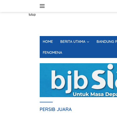
Langsung
ke
konten
tutup
HOME
BERITA UTAMA
BANDUNG R
FENOMENA
PERSIB JUARA