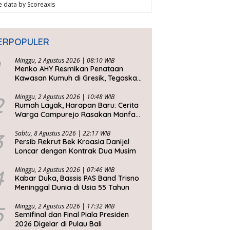
ve data by
Scoreaxis
ERPOPULER
Minggu, 2 Agustus 2026 | 08:10 WIB
Menko AHY Resmikan Penataan
Kawasan Kumuh di Gresik, Tegaskan
Rumah Layak Huni Fondasi
Kesejahteraan Rakyat
2
Minggu, 2 Agustus 2026 | 10:48 WIB
Rumah Layak, Harapan Baru: Cerita
Warga Campurejo Rasakan Manfaat
DAK PPKT
3
Sabtu, 8 Agustus 2026 | 22:17 WIB
Persib Rekrut Bek Kroasia Danijel
Loncar dengan Kontrak Dua Musim
4
Minggu, 2 Agustus 2026 | 07:46 WIB
Kabar Duka, Bassis PAS Band Trisno
Meninggal Dunia di Usia 55 Tahun
5
Minggu, 2 Agustus 2026 | 17:32 WIB
Semifinal dan Final Piala Presiden
2026 Digelar di Pulau Bali