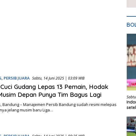
BO
S
,
PERSIB JUARA
Sabtu, 14 Juni 2025 | 03:09 WIB
 Cuci Gudang Lepas 13 Pemain, Hodak
Musim Depan Punya Tim Bagus Lagi
Sabtu
Indo
, Bandung – Manajemen Persib Bandung sudah resmi melepas
sete
nya jelang musim baru Liga…
Kita
S
,
PERSIB JUARA