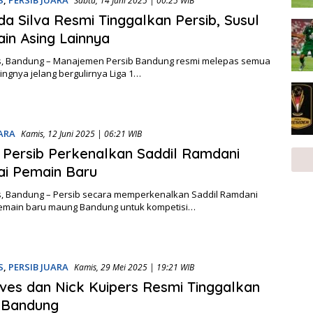
Sabtu, 14 Juni 2025 | 00:25 WIB
da Silva Resmi Tinggalkan Persib, Susul
in Asing Lainnya
, Bandung – Manajemen Persib Bandung resmi melepas semua
ngnya jelang bergulirnya Liga 1…
UARA
Kamis, 12 Juni 2025 | 06:21 WIB
 Persib Perkenalkan Saddil Ramdani
i Pemain Baru
, Bandung – Persib secara memperkenalkan Saddil Ramdani
emain baru maung Bandung untuk kompetisi…
S
,
PERSIB JUARA
Kamis, 29 Mei 2025 | 19:21 WIB
lves dan Nick Kuipers Resmi Tinggalkan
 Bandung