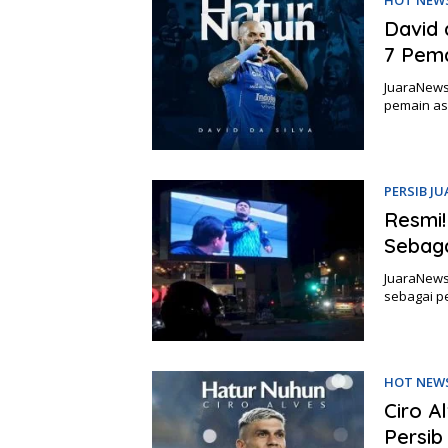
David 
7 Pema
JuaraNews
pemain asi
PERSIB J
Resmi!
Sebaga
JuaraNews
sebagai p
HOT NEW
Ciro A
Persib