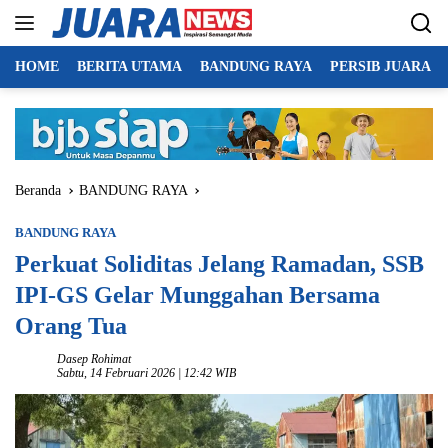
Langsung
ke
konten
HOME
BERITA UTAMA
BANDUNG RAYA
PERSIB JUARA
Beranda
BANDUNG RAYA
BANDUNG RAYA
Perkuat Soliditas Jelang Ramadan, SSB
IPI-GS Gelar Munggahan Bersama
Orang Tua
Dasep Rohimat
Sabtu, 14 Februari 2026 | 12:42 WIB