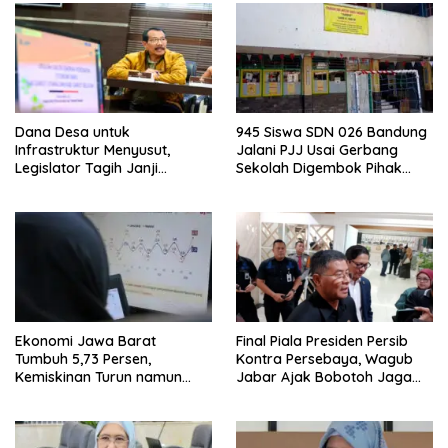
Dana Desa untuk
945 Siswa SDN 026 Bandung
Infrastruktur Menyusut,
Jalani PJJ Usai Gerbang
Legislator Tagih Janji
Sekolah Digembok Pihak
Gubernur Dedi Urus Desa
yang Klaim Ahli Waris
Ekonomi Jawa Barat
Final Piala Presiden Persib
Tumbuh 5,73 Persen,
Kontra Persebaya, Wagub
Kemiskinan Turun namun
Jabar Ajak Bobotoh Jaga
Ketimpangan Meningkat
Ketertiban