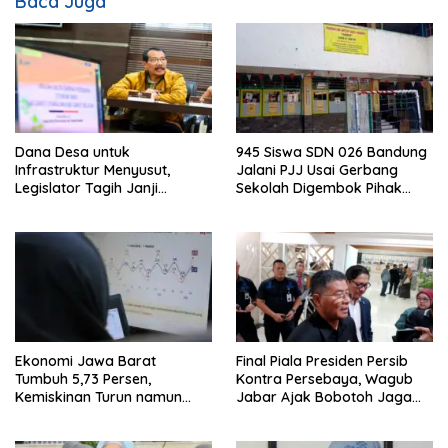
Baca Juga
Dana Desa untuk
945 Siswa SDN 026 Bandung
Infrastruktur Menyusut,
Jalani PJJ Usai Gerbang
Legislator Tagih Janji
Sekolah Digembok Pihak
Gubernur Dedi Urus Desa
yang Klaim Ahli Waris
Ekonomi Jawa Barat
Final Piala Presiden Persib
Tumbuh 5,73 Persen,
Kontra Persebaya, Wagub
Kemiskinan Turun namun
Jabar Ajak Bobotoh Jaga
Ketimpangan Meningkat
Ketertiban