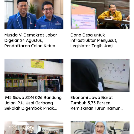
Musda VI Demokrat Jabar
Dana Desa untuk
Digelar 24 Agustus,
Infrastruktur Menyusut,
Pendaftaran Calon Ketua
Legislator Tagih Janji
DPD Segera Dibuka
Gubernur Dedi Urus Desa
945 Siswa SDN 026 Bandung
Ekonomi Jawa Barat
Jalani PJJ Usai Gerbang
Tumbuh 5,73 Persen,
Sekolah Digembok Pihak
Kemiskinan Turun namun
yang Klaim Ahli Waris
Ketimpangan Meningkat