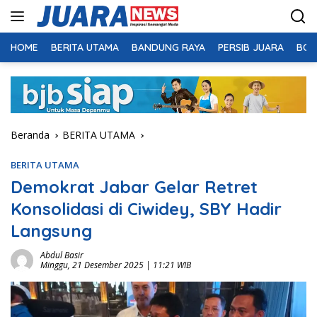
Langsung
ke
konten
HOME
BERITA UTAMA
BANDUNG RAYA
PERSIB JUARA
BOL
Beranda
BERITA UTAMA
BERITA UTAMA
Demokrat Jabar Gelar Retret
Konsolidasi di Ciwidey, SBY Hadir
Langsung
Abdul Basir
Minggu, 21 Desember 2025 | 11:21 WIB