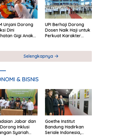
 Unjani Dorong
UPI Berhaji Dorong
ksi Dini
Dosen Naik Haji untuk
hatan Gigi Anak
Perkuat Karakter
lui Pemeriksaan
Akademik
ekolah
Selengkapnya
NOMI & BISNIS
adaian Jabar dan
Goethe Institut
Dorong Inklusi
Bandung Hadirkan
angan Syariah
Seriale Indonesia,
ta Pemberdayaan
Bangun Jejaring