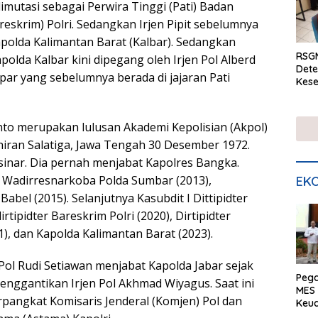
dimutasi sebagai Perwira Tinggi (Pati) Badan
reskrim) Polri. Sedangkan Irjen Pipit sebelumnya
polda Kalimantan Barat (Kalbar). Sedangkan
RSGM
olda Kalbar kini dipegang oleh Irjen Pol Alberd
Dete
par yang sebelumnya berada di jajaran Pati
Kese
mela
di S
anto merupakan lulusan Akademi Kepolisian (Akpol)
lahiran Salatiga, Jawa Tengah 30 Desember 1972.
ersinar. Dia pernah menjabat Kapolres Bangka.
t Wadirresnarkoba Polda Sumbar (2013),
EKO
abel (2015). Selanjutnya Kasubdit I Dittipidter
rtipidter Bareskrim Polri (2020), Dirtipidter
1), dan Kapolda Kalimantan Barat (2023).
 Pol Rudi Setiawan menjabat Kapolda Jabar sejak
Peg
 menggantikan Irjen Pol Akhmad Wiyagus. Saat ini
MES 
angkat Komisaris Jenderal (Komjen) Pol dan
Keu
ser