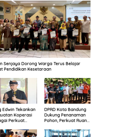
n Senjaya Dorong Warga Terus Belajar
t Pendidikan Kesetaraan
g Edwin Tekankan
DPRD Kota Bandung
uatan Koperasi
Dukung Penanaman
gai Perkuat
Pohon, Perkuat Ruang
nomi Kerakyatan
Terbuka Hijau