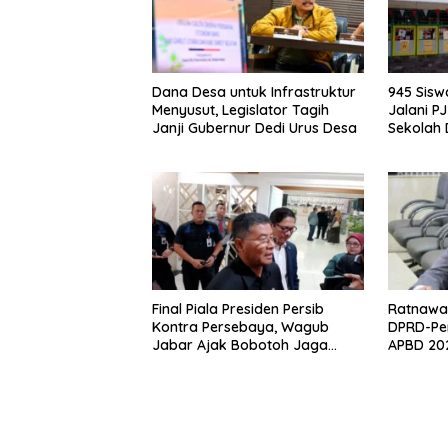
Dana Desa untuk Infrastruktur
945 Sis
Menyusut, Legislator Tagih
Jalani P
Janji Gubernur Dedi Urus Desa
Sekolah
Klaim Ahl
Final Piala Presiden Persib
Ratnawat
Kontra Persebaya, Wagub
DPRD-Pe
Jabar Ajak Bobotoh Jaga
APBD 202
Ketertiban