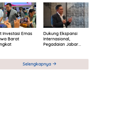
M
Global Industri Serial
t Investasi Emas
Dukung Ekspansi
awa Barat
Internasional,
ngkat
Pegadaian Jabar
Perkuat Sinergi untuk
Keberhasilan
Pegadaian Timor
Selengkapnya
Leste