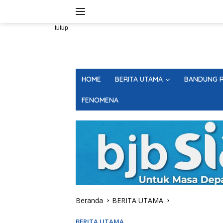
Langsung
ke
konten
tutup
HOME
BERITA UTAMA
BANDUNG R
FENOMENA
Beranda
BERITA UTAMA
BERITA UTAMA