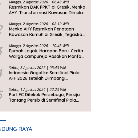
Minggu, 2 Agustus 2026 | 06:48 WIB
Resmikan DAK PPKT di Gresik, Menko
AHY: Transformasi Kawasan Dimulai
dari Rumah Layak
2
Minggu, 2 Agustus 2026 | 08:10 WIB
Menko AHY Resmikan Penataan
Kawasan Kumuh di Gresik, Tegaskan
Rumah Layak Huni Fondasi
Kesejahteraan Rakyat
3
Minggu, 2 Agustus 2026 | 10:48 WIB
Rumah Layak, Harapan Baru: Cerita
Warga Campurejo Rasakan Manfaat
DAK PPKT
4
Sabtu, 8 Agustus 2026 | 05:43 WIB
Indonesia Gagal ke Semifinal Piala
AFF 2026 setelah Diimbangi
Singapura, John Herdman: Kita Tidak
Beruntung
5
Sabtu, 1 Agustus 2026 | 22:23 WIB
Port FC Ditekuk Persebaya, Persija
Tantang Persib di Semifinal Piala
Presiden 2026
NDUNG RAYA