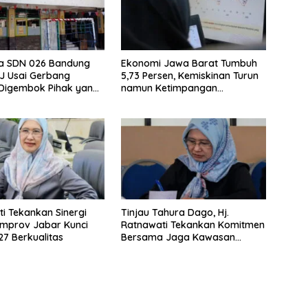
wa SDN 026 Bandung
Ekonomi Jawa Barat Tumbuh
JJ Usai Gerbang
5,73 Persen, Kemiskinan Turun
 Digembok Pihak yang
namun Ketimpangan
i Waris
Meningkat
i Tekankan Sinergi
Tinjau Tahura Dago, Hj.
mprov Jabar Kunci
Ratnawati Tekankan Komitmen
7 Berkualitas
Bersama Jaga Kawasan
Konservasi