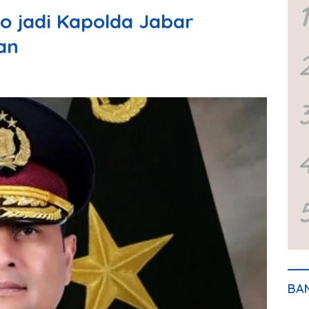
1
to jadi Kapolda Jabar
an
BA