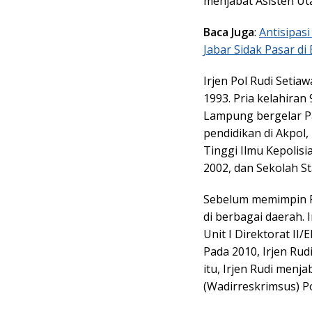
menjabat Asisten Ut
Baca Juga
:
Antisipas
Jabar Sidak Pasar d
Irjen Pol Rudi Setia
1993. Pria kelahira
Lampung bergelar P
pendidikan di Akpol,
Tinggi Ilmu Kepolisi
2002, dan Sekolah St
Sebelum memimpin Po
di berbagai daerah.
Unit I Direktorat II
Pada 2010, Irjen Rud
itu, Irjen Rudi menj
(Wadirreskrimsus) P