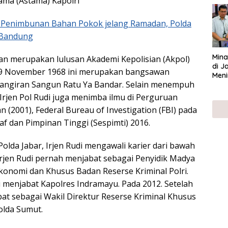
ama (Astama) Kapolri
UMK
i Penimbunan Bahan Pokok jelang Ramadan, Polda
i Bandung
Mina
wan merupakan lulusan Akademi Kepolisian (Akpol)
di J
n 9 November 1968 ini merupakan bangsawan
Meni
angiran Sangun Ratu Ya Bandar. Selain menempuh
 Irjen Pol Rudi juga menimba ilmu di Perguruan
an (2001), Federal Bureau of Investigation (FBI) pada
af dan Pimpinan Tinggi (Sespimti) 2016.
lda Jabar, Irjen Rudi mengawali karier dari bawah
 Irjen Rudi pernah menjabat sebagai Penyidik Madya
/Ekonomi dan Khusus Badan Reserse Kriminal Polri.
i menjabat Kapolres Indramayu. Pada 2012. Setelah
abat sebagai Wakil Direktur Reserse Kriminal Khusus
olda Sumut.