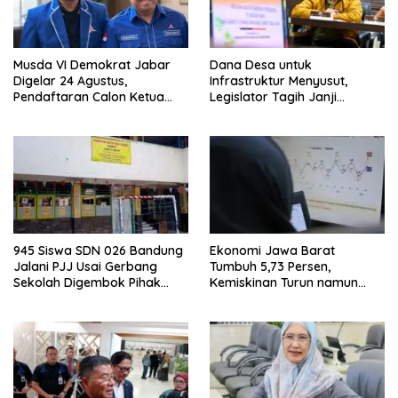
Musda VI Demokrat Jabar
Dana Desa untuk
Digelar 24 Agustus,
Infrastruktur Menyusut,
Pendaftaran Calon Ketua
Legislator Tagih Janji
DPD Segera Dibuka
Gubernur Dedi Urus Desa
945 Siswa SDN 026 Bandung
Ekonomi Jawa Barat
Jalani PJJ Usai Gerbang
Tumbuh 5,73 Persen,
Sekolah Digembok Pihak
Kemiskinan Turun namun
yang Klaim Ahli Waris
Ketimpangan Meningkat