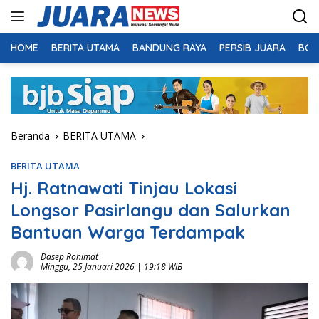
Langsung
ke
konten
HOME
BERITA UTAMA
BANDUNG RAYA
PERSIB JUARA
BOL
Beranda
BERITA UTAMA
BERITA UTAMA
Hj. Ratnawati Tinjau Lokasi
Longsor Pasirlangu dan Salurkan
Bantuan Warga Terdampak
Dasep Rohimat
Minggu, 25 Januari 2026 | 19:18 WIB