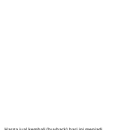
Harga jual kembali (buyback) hari ini menjadi