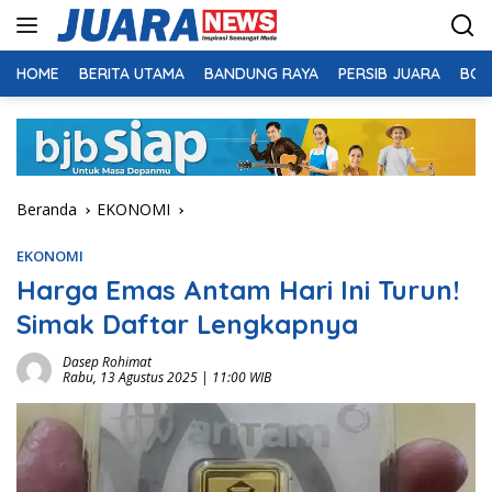
Langsung
ke
konten
HOME
BERITA UTAMA
BANDUNG RAYA
PERSIB JUARA
BOL
Beranda
EKONOMI
EKONOMI
Harga Emas Antam Hari Ini Turun!
Simak Daftar Lengkapnya
Dasep Rohimat
Rabu, 13 Agustus 2025 | 11:00 WIB