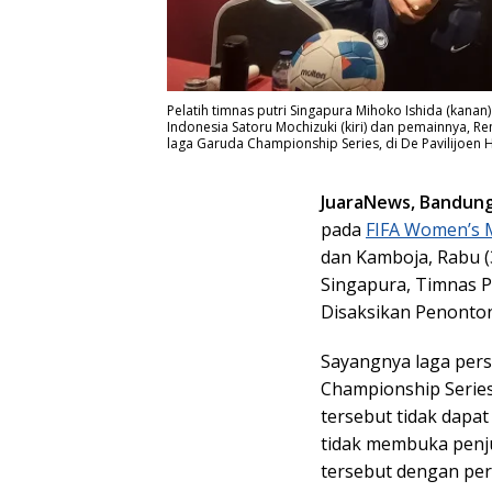
Pelatih timnas putri Singapura Mihoko Ishida (kanan
Indonesia Satoru Mochizuki (kiri) dan pemainnya, R
laga Garuda Championship Series, di De Pavilijoen H
JuaraNews, Bandun
pada
FIFA Women’s 
dan Kamboja, Rabu (
Singapura, Timnas P
Disaksikan Penonto
Sayangnya laga pers
Championship Series
tersebut tidak dapa
tidak membuka penju
tersebut dengan pe