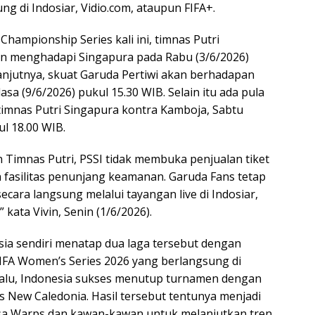
ung di Indosiar, Vidio.com, ataupun FIFA+.
hampionship Series kali ini, timnas Putri
an menghadapi Singapura pada Rabu (3/6/2026)
lanjutnya, skuat Garuda Pertiwi akan berhadapan
sa (9/6/2026) pukul 15.30 WIB. Selain itu ada pula
timnas Putri Singapura kontra Kamboja, Sabtu
ul 18.00 WIB.
 Timnas Putri, PSSI tidak membuka penjualan tiket
 fasilitas penunjang keamanan. Garuda Fans tetap
cara langsung melalui tayangan live di Indosiar,
” kata Vivin, Senin (1/6/2026).
sia sendiri menatap dua laga tersebut dengan
FIFA Women’s Series 2026 yang berlangsung di
 lalu, Indonesia sukses menutup turnamen dengan
 New Caledonia. Hasil tersebut tentunya menjadi
Isa Warps dan kawan-kawan untuk melanjutkan tren