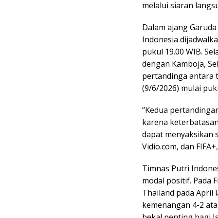
melalui siaran langs
Dalam ajang Garuda C
Indonesia dijadwalk
pukul 19.00 WIB. Se
dengan Kamboja, Sela
pertandinga antara 
(9/6/2026) mulai puk
“Kedua pertandingan
karena keterbatasan
dapat menyaksikan se
Vidio.com, dan FIFA+,
Timnas Putri Indone
modal positif. Pada 
Thailand pada April
kemenangan 4-2 atas
bekal penting bagi 