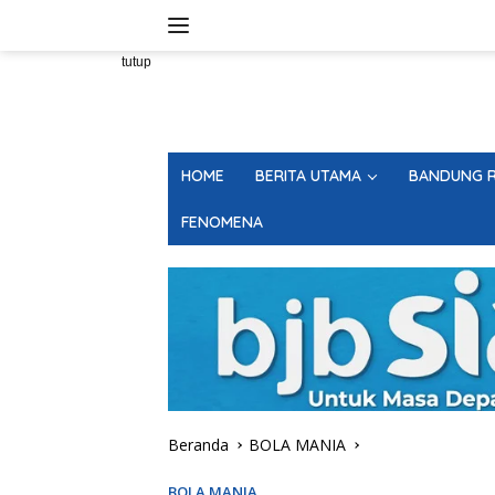
Langsung
ke
konten
tutup
HOME
BERITA UTAMA
BANDUNG R
FENOMENA
Beranda
BOLA MANIA
BOLA MANIA