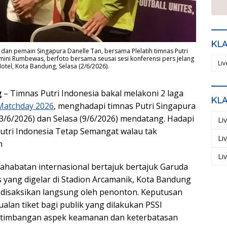
KL
) dan pemain Singapura Danelle Tan, bersama Plelatih timnas Putri
emini Rumbewas, berfoto bersama seusai sesi konferensi pers jelang
Li
otel, Kota Bandung, Selasa (2/6/2026).
g
– Timnas Putri Indonesia bakal melakoni 2 laga
KL
Matchday 2026
, menghadapi timnas Putri Singapura
3/6/2026) dan Selasa (9/6/2026) mendatang. Hadapi
Li
utri Indonesia Tetap Semangat walau tak
Li
n
Li
ahabatan internasional bertajuk bertajuk Garuda
 yang digelar di Stadion Arcamanik, Kota Bandung
t disaksikan langsung oleh penonton. Keputusan
alan tiket bagi publik yang dilakukan PSSI
rtimbangan aspek keamanan dan keterbatasan