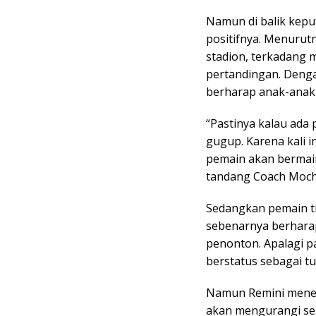
Namun di balik kepu
positifnya. Menurut
stadion, terkadang
pertandingan. Denga
berharap anak-anak 
“Pastinya kalau ada
gugup. Karena kali i
pemain akan bermain
tandang Coach Moch
Sedangkan pemain t
sebenarnya berharap
penonton. Apalagi pa
berstatus sebagai t
Namun Remini menega
akan mengurangi se