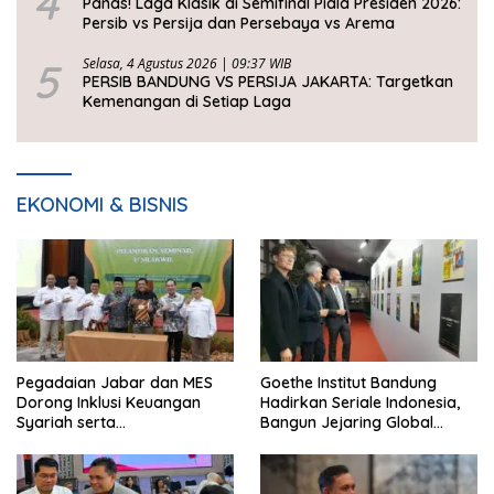
4
Panas! Laga Klasik di Semifinal Piala Presiden 2026:
Persib vs Persija dan Persebaya vs Arema
5
Selasa, 4 Agustus 2026 | 09:37 WIB
PERSIB BANDUNG VS PERSIJA JAKARTA: Targetkan
Kemenangan di Setiap Laga
EKONOMI & BISNIS
Pegadaian Jabar dan MES
Goethe Institut Bandung
Dorong Inklusi Keuangan
Hadirkan Seriale Indonesia,
Syariah serta
Bangun Jejaring Global
Pemberdayaan UMKM
Industri Serial