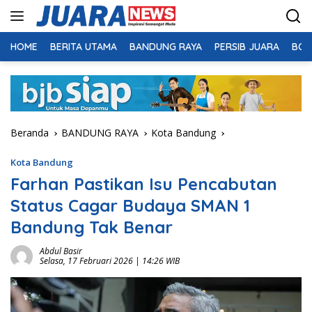
Langsung
ke
konten
HOME
BERITA UTAMA
BANDUNG RAYA
PERSIB JUARA
BOL
Beranda
BANDUNG RAYA
Kota Bandung
Kota Bandung
Farhan Pastikan Isu Pencabutan
Status Cagar Budaya SMAN 1
Bandung Tak Benar
Abdul Basir
Selasa, 17 Februari 2026 | 14:26 WIB