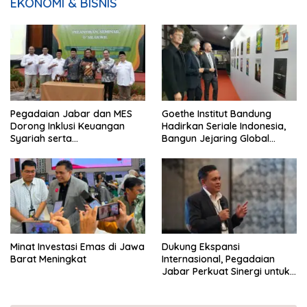
EKONOMI & BISNIS
Pegadaian Jabar dan MES
Goethe Institut Bandung
Dorong Inklusi Keuangan
Hadirkan Seriale Indonesia,
Syariah serta
Bangun Jejaring Global
Pemberdayaan UMKM
Industri Serial
Minat Investasi Emas di Jawa
Dukung Ekspansi
Barat Meningkat
Internasional, Pegadaian
Jabar Perkuat Sinergi untuk
Keberhasilan Pegadaian
Timor Leste