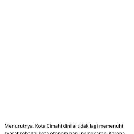
Menurutnya, Kota Cimahi dinilai tidak lagi memenuhi
syarat sebagai kota otonom hasil pemekaran. Karena