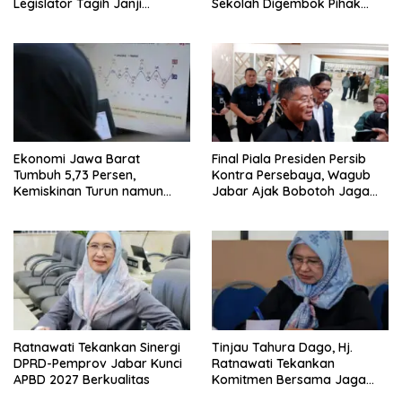
Legislator Tagih Janji
Sekolah Digembok Pihak
Gubernur Dedi Urus Desa
yang Klaim Ahli Waris
Ekonomi Jawa Barat
Final Piala Presiden Persib
Tumbuh 5,73 Persen,
Kontra Persebaya, Wagub
Kemiskinan Turun namun
Jabar Ajak Bobotoh Jaga
Ketimpangan Meningkat
Ketertiban
Ratnawati Tekankan Sinergi
Tinjau Tahura Dago, Hj.
DPRD-Pemprov Jabar Kunci
Ratnawati Tekankan
APBD 2027 Berkualitas
Komitmen Bersama Jaga
Kawasan Konservasi