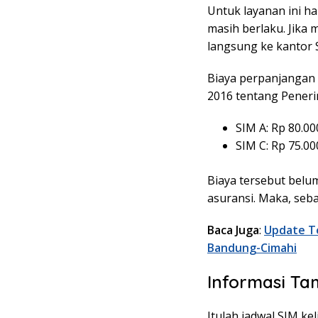
Untuk layanan ini h
masih berlaku. Jika 
langsung ke kantor
Biaya perpanjangan
2016 tentang Peneri
SIM A: Rp 80.00
SIM C: Rp 75.00
Biaya tersebut belu
asuransi. Maka, seb
Baca Juga
:
Update Te
Bandung-Cimahi
Informasi T
Itulah jadwal SIM ke