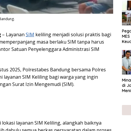
 Bandung.
Peg
g
– Layanan
SIM
keliling menjadi solusi praktis bagi
MES 
memperpanjang masa berlaku SIM tanpa harus
Keu
ser
ntor Satuan Penyelenggara Administrasi SIM
UMK
gustus 2025, Polrestabes Bandung bersama Polres
i layanan SIM Keliling bagi warga yang ingin
Mina
gan Surat Izin Mengemudi (SIM).
di J
Meni
lokasi layanan SIM Keliling, alangkah baiknya
ebih dahulu semua berkas persyaratan dalam proses