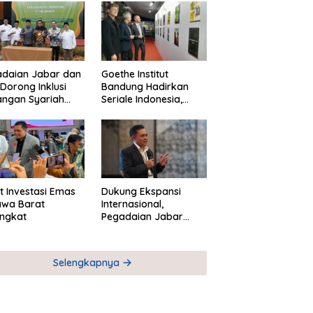
adaian Jabar dan
Goethe Institut
Dorong Inklusi
Bandung Hadirkan
angan Syariah
Seriale Indonesia,
ta Pemberdayaan
Bangun Jejaring
M
Global Industri Serial
t Investasi Emas
Dukung Ekspansi
awa Barat
Internasional,
ngkat
Pegadaian Jabar
Perkuat Sinergi untuk
Keberhasilan
Pegadaian Timor
Selengkapnya
Leste