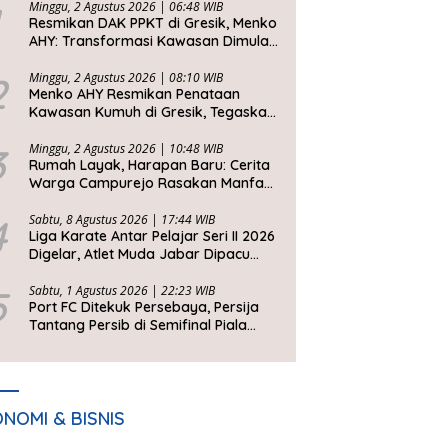
Minggu, 2 Agustus 2026 | 06:48 WIB
Resmikan DAK PPKT di Gresik, Menko
AHY: Transformasi Kawasan Dimulai
dari Rumah Layak
2
Minggu, 2 Agustus 2026 | 08:10 WIB
Menko AHY Resmikan Penataan
Kawasan Kumuh di Gresik, Tegaskan
Rumah Layak Huni Fondasi
Kesejahteraan Rakyat
3
Minggu, 2 Agustus 2026 | 10:48 WIB
Rumah Layak, Harapan Baru: Cerita
Warga Campurejo Rasakan Manfaat
DAK PPKT
4
Sabtu, 8 Agustus 2026 | 17:44 WIB
Liga Karate Antar Pelajar Seri II 2026
Digelar, Atlet Muda Jabar Dipacu
Tembus Level Dunia
5
Sabtu, 1 Agustus 2026 | 22:23 WIB
Port FC Ditekuk Persebaya, Persija
Tantang Persib di Semifinal Piala
Presiden 2026
NOMI & BISNIS