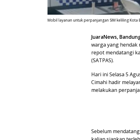
Mobil layanan untuk perpanjangan SIM keliling Kota
JuaraNews, Bandun
warga yang hendak 
repot mendatangi ka
(SATPAS).
Hari ini Selasa 5 A
Cimahi hadir melayan
melakukan perpanjan
Sebelum mendatangi 
kalian siapkan terl