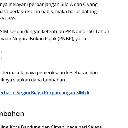
anya melayani perpanjangan SIM A dan C yang
masa berlaku kalian habis, maka harus datang
 SATPAS.
 SIM sesuai dengan ketentuan PP Nomor 60 Tahun
maan Negara Bukan Pajak (PNBP), yaitu:
0
0
m termasuk biaya pemeriksaan kesehatan dan
aiknya siapkan dana tambahan.
rbaru! Segini Biaya Perpanjangan SIM di
ambahan
liling Kota Bandung dan Cimahi pada hari Selasa