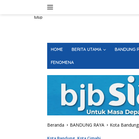
Langsung
ke
konten
tutup
HOME
BERITA UTAMA
BANDUNG R
FENOMENA
Beranda
BANDUNG RAYA
Kota Bandung
Kota Bandung
,
Kota Cimahi