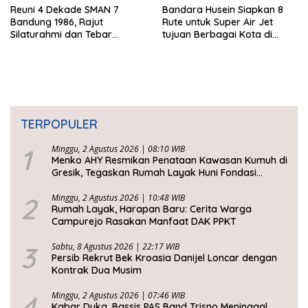
Reuni 4 Dekade SMAN 7
Bandara Husein Siapkan 8
Bandung 1986, Rajut
Rute untuk Super Air Jet
Silaturahmi dan Tebar
tujuan Berbagai Kota di
Kepedulian
Indonesia
TERPOPULER
1
Minggu, 2 Agustus 2026 | 08:10 WIB
Menko AHY Resmikan Penataan Kawasan Kumuh di
Gresik, Tegaskan Rumah Layak Huni Fondasi
Kesejahteraan Rakyat
2
Minggu, 2 Agustus 2026 | 10:48 WIB
Rumah Layak, Harapan Baru: Cerita Warga
Campurejo Rasakan Manfaat DAK PPKT
3
Sabtu, 8 Agustus 2026 | 22:17 WIB
Persib Rekrut Bek Kroasia Danijel Loncar dengan
Kontrak Dua Musim
4
Minggu, 2 Agustus 2026 | 07:46 WIB
Kabar Duka, Bassis PAS Band Trisno Meninggal