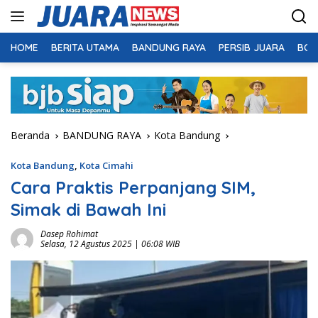
Langsung
ke
konten
HOME
BERITA UTAMA
BANDUNG RAYA
PERSIB JUARA
BOL
Beranda
BANDUNG RAYA
Kota Bandung
Kota Bandung
,
Kota Cimahi
Cara Praktis Perpanjang SIM,
Simak di Bawah Ini
Dasep Rohimat
Selasa, 12 Agustus 2025 | 06:08 WIB