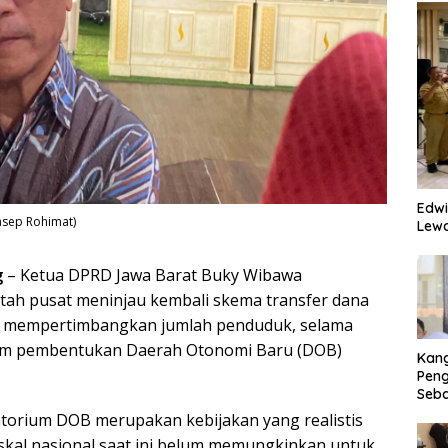
Edwi
asep Rohimat)
Lewa
g
– Ketua DPRD Jawa Barat Buky Wibawa
ah pusat meninjau kembali skema transfer dana
ih mempertimbangkan jumlah penduduk, selama
um pembentukan Daerah Otonomi Baru (DOB)
Kan
Peng
Seba
Eko
torium DOB merupakan kebijakan yang realistis
iskal nasional saat ini belum memungkinkan untuk