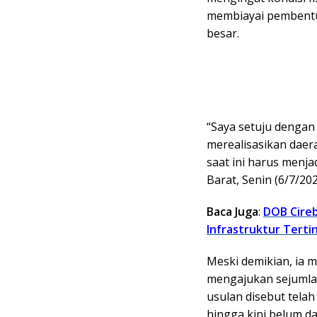
membiayai pembent
besar.
“Saya setuju dengan
merealisasikan daer
saat ini harus menj
Barat, Senin (6/7/202
Baca Juga
:
DOB Cireb
Infrastruktur Terti
Meski demikian, ia 
mengajukan sejumla
usulan disebut tela
hingga kini belum d