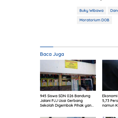
Buky Wibawa
Dan
Moratorium DOB
Baca Juga
945 Siswa SDN 026 Bandung
Ekonomi
Jalani PJJ Usai Gerbang
5,73 Per
Sekolah Digembok Pihak yang
namun K
Klaim Ahli Waris
Meningk