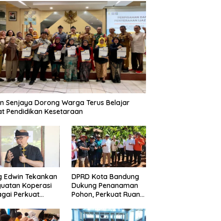
n Senjaya Dorong Warga Terus Belajar
t Pendidikan Kesetaraan
g Edwin Tekankan
DPRD Kota Bandung
uatan Koperasi
Dukung Penanaman
gai Perkuat
Pohon, Perkuat Ruang
nomi Kerakyatan
Terbuka Hijau