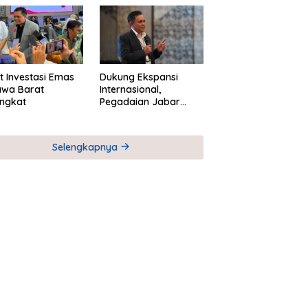
M
Global Industri Serial
t Investasi Emas
Dukung Ekspansi
awa Barat
Internasional,
ngkat
Pegadaian Jabar
Perkuat Sinergi untuk
Keberhasilan
Pegadaian Timor
Selengkapnya
Leste