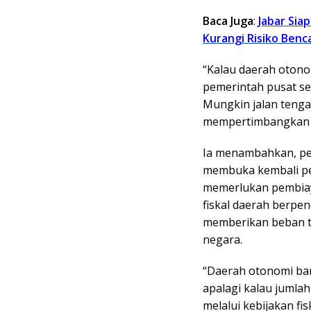
Baca Juga
:
Jabar Si
Kurangi Risiko Benc
“Kalau daerah oton
pemerintah pusat se
Mungkin jalan tenga
mempertimbangkan 
Ia menambahkan, pend
membuka kembali p
memerlukan pembiay
fiskal daerah berpe
memberikan beban t
negara.
“Daerah otonomi ba
apalagi kalau jumlahn
melalui kebijakan fis