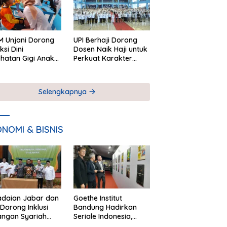
 Unjani Dorong
UPI Berhaji Dorong
ksi Dini
Dosen Naik Haji untuk
hatan Gigi Anak
Perkuat Karakter
lui Pemeriksaan
Akademik
ekolah
Selengkapnya
NOMI & BISNIS
adaian Jabar dan
Goethe Institut
Dorong Inklusi
Bandung Hadirkan
angan Syariah
Seriale Indonesia,
ta Pemberdayaan
Bangun Jejaring