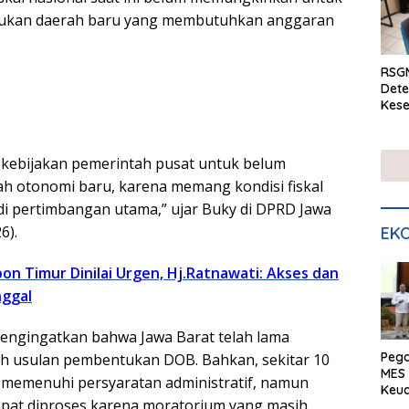
ukan daerah baru yang membutuhkan anggaran
RSGM
Dete
Kese
mela
di S
 kebijakan pemerintah pusat untuk belum
ah otonomi baru, karena memang kondisi fiskal
adi pertimbangan utama,” ujar Buky di DPRD Jawa
6).
EKO
on Timur Dinilai Urgen, Hj.Ratnawati: Akses dan
nggal
mengingatkan bahwa Jawa Barat telah lama
Peg
h usulan pembentukan DOB. Bahkan, sekitar 10
MES 
h memenuhi persyaratan administratif, namun
Keu
apat diproses karena moratorium yang masih
ser