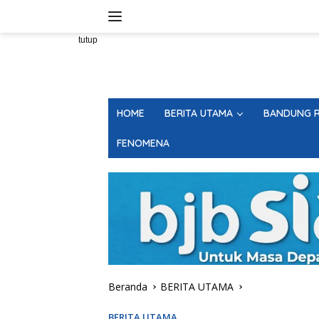
Langsung
ke
konten
tutup
HOME
BERITA UTAMA
BANDUNG R
FENOMENA
Beranda
BERITA UTAMA
BERITA UTAMA