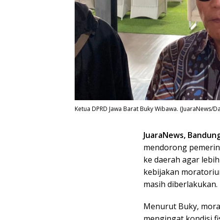
Ketua DPRD Jawa Barat Buky Wibawa. (JuaraNews/D
JuaraNews, Bandun
mendorong pemerint
ke daerah agar leb
kebijakan moratori
masih diberlakukan.
Menurut Buky, mora
mengingat kondisi f