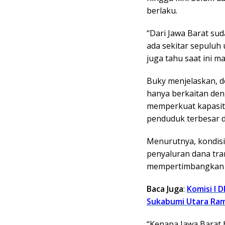
berlaku.
“Dari Jawa Barat su
ada sekitar sepuluh 
juga tahu saat ini m
Buky menjelaskan, 
hanya berkaitan den
memperkuat kapasita
penduduk terbesar d
Menurutnya, kondisi
penyaluran dana tra
mempertimbangkan j
Baca Juga
:
Komisi I 
Sukabumi Utara Ra
“Kenapa Jawa Barat