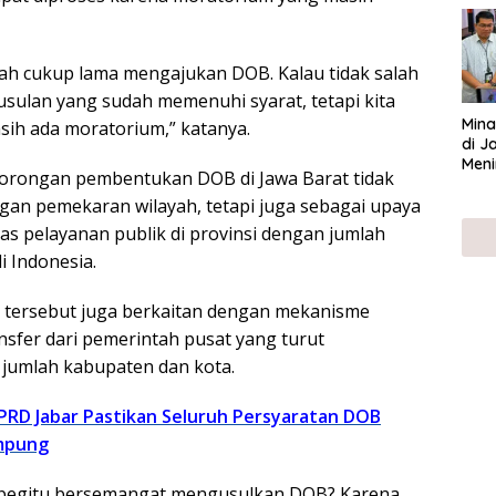
UMK
dah cukup lama mengajukan DOB. Kalau tidak salah
usulan yang sudah memenuhi syarat, tetapi kita
Mina
asih ada moratorium,” katanya.
di J
Meni
dorongan pembentukan DOB di Jawa Barat tidak
gan pemekaran wilayah, tetapi juga sebagai upaya
s pelayanan publik di provinsi dengan jumlah
i Indonesia.
 tersebut juga berkaitan dengan mekanisme
nsfer dari pemerintah pusat yang turut
umlah kabupaten dan kota.
DPRD Jabar Pastikan Seluruh Persyaratan DOB
mpung
 begitu bersemangat mengusulkan DOB? Karena