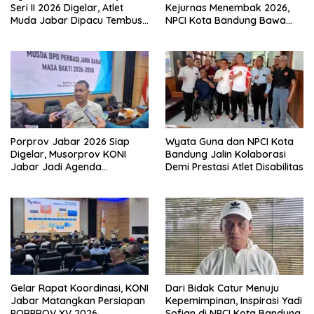
Seri II 2026 Digelar, Atlet
Kejurnas Menembak 2026,
Muda Jabar Dipacu Tembus
NPCI Kota Bandung Bawa
Level Dunia
Pulang 6 Medali
Porprov Jabar 2026 Siap
Wyata Guna dan NPCI Kota
Digelar, Musorprov KONI
Bandung Jalin Kolaborasi
Jabar Jadi Agenda
Demi Prestasi Atlet Disabilitas
Berikutnya
Gelar Rapat Koordinasi, KONI
Dari Bidak Catur Menuju
Jabar Matangkan Persiapan
Kepemimpinan, Inspirasi Yadi
PORPROV XV 2026
Sofian di NPCI Kota Bandung