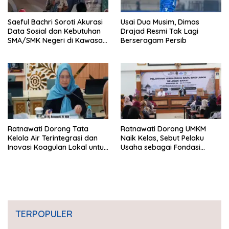
Saeful Bachri Soroti Akurasi
Usai Dua Musim, Dimas
Data Sosial dan Kebutuhan
Drajad Resmi Tak Lagi
SMA/SMK Negeri di Kawasan
Berseragam Persib
Padat Penduduk Jabar
Ratnawati Dorong Tata
Ratnawati Dorong UMKM
Kelola Air Terintegrasi dan
Naik Kelas, Sebut Pelaku
Inovasi Koagulan Lokal untuk
Usaha sebagai Fondasi
Jawa Barat
Ekonomi Daerah
TERPOPULER