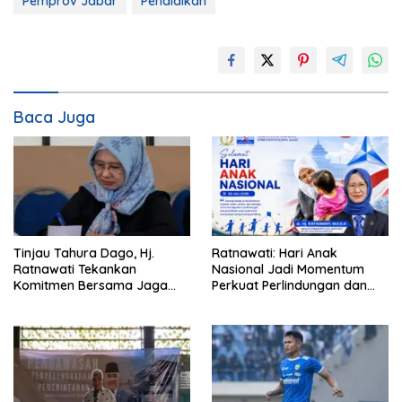
Pemprov Jabar
Pendidikan
Baca Juga
Tinjau Tahura Dago, Hj.
Ratnawati: Hari Anak
Ratnawati Tekankan
Nasional Jadi Momentum
Komitmen Bersama Jaga
Perkuat Perlindungan dan
Kawasan Konservasi
Pemenuhan Hak Anak