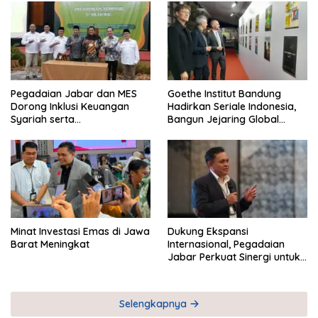
Pegadaian Jabar dan MES
Goethe Institut Bandung
Dorong Inklusi Keuangan
Hadirkan Seriale Indonesia,
Syariah serta
Bangun Jejaring Global
Pemberdayaan UMKM
Industri Serial
Minat Investasi Emas di Jawa
Dukung Ekspansi
Barat Meningkat
Internasional, Pegadaian
Jabar Perkuat Sinergi untuk
Keberhasilan Pegadaian
Timor Leste
Selengkapnya