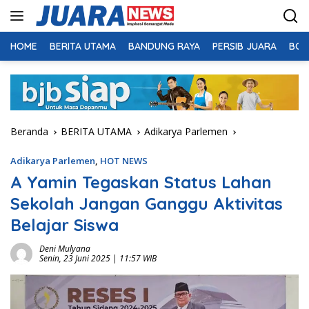
Langsung
ke
konten
HOME
BERITA UTAMA
BANDUNG RAYA
PERSIB JUARA
BOL
Beranda
BERITA UTAMA
Adikarya Parlemen
Adikarya Parlemen
,
HOT NEWS
A Yamin Tegaskan Status Lahan
Sekolah Jangan Ganggu Aktivitas
Belajar Siswa
Deni Mulyana
Senin, 23 Juni 2025 | 11:57 WIB