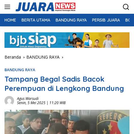
Langsung
ke
konten
HOME
BERITA UTAMA
BANDUNG RAYA
PERSIB JUARA
BOL
Beranda
BANDUNG RAYA
BANDUNG RAYA
Tampang Begal Sadis Bacok
Perempuan di Lengkong Bandung
Agus Warsudi
Senin, 5 Mei 2025 | 11:20 WIB