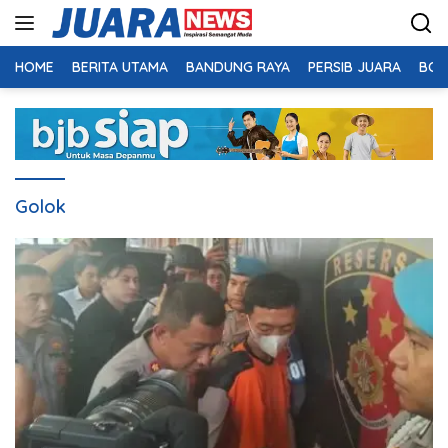
Langsung
ke
konten
HOME
BERITA UTAMA
BANDUNG RAYA
PERSIB JUARA
BOL
Golok