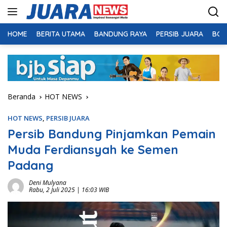
Langsung
ke
konten
HOME
BERITA UTAMA
BANDUNG RAYA
PERSIB JUARA
BOL
Beranda
HOT NEWS
HOT NEWS
,
PERSIB JUARA
Persib Bandung Pinjamkan Pemain
Muda Ferdiansyah ke Semen
Padang
Deni Mulyana
Rabu, 2 Juli 2025 | 16:03 WIB