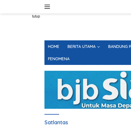
Langsung
ke
konten
tutup
HOME
BERITA UTAMA
BANDUNG R
FENOMENA
Satlantas