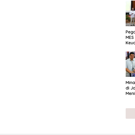
Peg
MES 
Keu
ser
UMK
Mina
di J
Meni