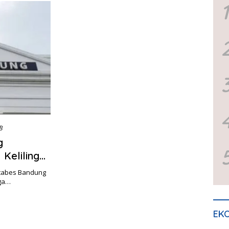
1
B
g
Keliling
stabes Bandung
rga…
EKO