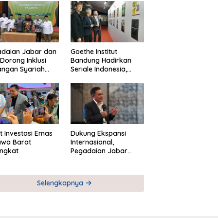
adaian Jabar dan
Goethe Institut
Dorong Inklusi
Bandung Hadirkan
angan Syariah
Seriale Indonesia,
ta Pemberdayaan
Bangun Jejaring
M
Global Industri Serial
t Investasi Emas
Dukung Ekspansi
awa Barat
Internasional,
ngkat
Pegadaian Jabar
Perkuat Sinergi untuk
Keberhasilan
Pegadaian Timor
Selengkapnya
Leste