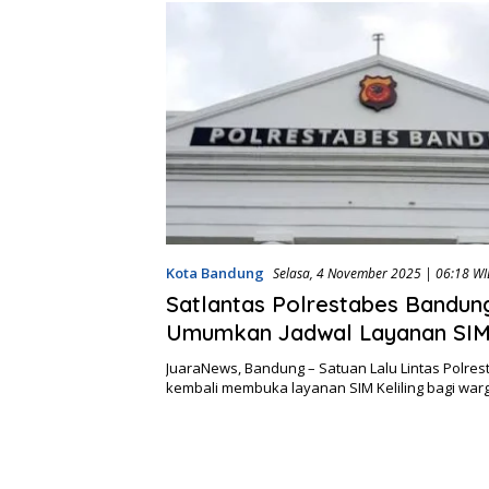
Kota Bandung
Selasa, 4 November 2025 | 06:18 WI
Satlantas Polrestabes Bandun
Umumkan Jadwal Layanan SIM 
Pekan Ini
JuaraNews, Bandung – Satuan Lalu Lintas Polre
kembali membuka layanan SIM Keliling bagi wa