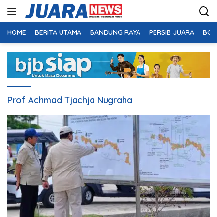
Langsung
ke
konten
HOME
BERITA UTAMA
BANDUNG RAYA
PERSIB JUARA
BOL
Prof Achmad Tjachja Nugraha