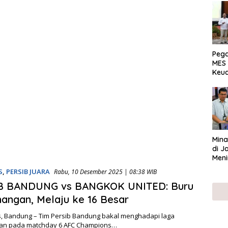
Peg
MES 
Keu
ser
UMK
Mina
di J
Meni
S
,
PERSIB JUARA
Rabu, 10 Desember 2025 | 08:38 WIB
B BANDUNG vs BANGKOK UNITED: Buru
ngan, Melaju ke 16 Besar
, Bandung – Tim Persib Bandung bakal menghadapi laga
an pada matchday 6 AFC Champions…