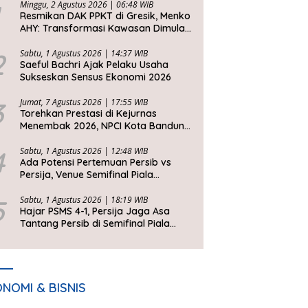
Minggu, 2 Agustus 2026 | 06:48 WIB
Resmikan DAK PPKT di Gresik, Menko
AHY: Transformasi Kawasan Dimulai
dari Rumah Layak
2
Sabtu, 1 Agustus 2026 | 14:37 WIB
Saeful Bachri Ajak Pelaku Usaha
Sukseskan Sensus Ekonomi 2026
3
Jumat, 7 Agustus 2026 | 17:55 WIB
Torehkan Prestasi di Kejurnas
Menembak 2026, NPCI Kota Bandung
Bawa Pulang 6 Medali
4
Sabtu, 1 Agustus 2026 | 12:48 WIB
Ada Potensi Pertemuan Persib vs
Persija, Venue Semifinal Piala
Presiden 2026 Belum Ditentukan
5
Sabtu, 1 Agustus 2026 | 18:19 WIB
Hajar PSMS 4-1, Persija Jaga Asa
Tantang Persib di Semifinal Piala
Presiden 2026
NOMI & BISNIS