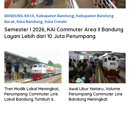
BANDUNG RAYA
,
Kabupaten Bandung
,
Kabupaten Bandung
Barat
,
Kota Bandung
,
Kota Cimahi
Rabu, 15 Juli 2026 | 19:04 WIB
Semester I 2026, KAI Commuter Area II Bandung
Layani Lebih dari 10 Juta Penumpang
Tren Mudik Lokal Meningkat,
Awal Libur Nataru, Volume
Penumpang Commuter Line
Penumpang Commuter Line
Lokal Bandung Tumbuh 6
Bandung Meningkat
Persen