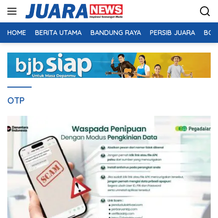
Langsung
ke
konten
HOME
BERITA UTAMA
BANDUNG RAYA
PERSIB JUARA
BOL
OTP