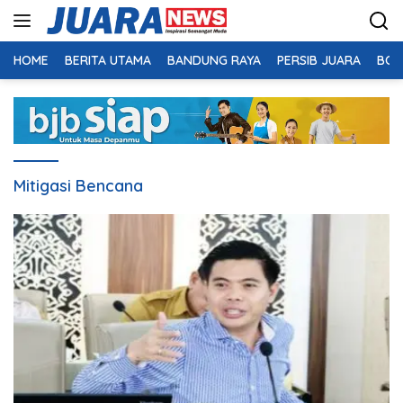
Langsung
ke
konten
HOME
BERITA UTAMA
BANDUNG RAYA
PERSIB JUARA
BOL
Mitigasi Bencana