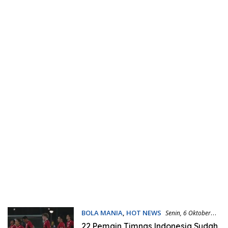
BOLA MANIA
,
HOT NEWS
Senin, 6 Oktober
2025 | 19:17 WIB
22 Pemain Timnas Indonesia Sudah