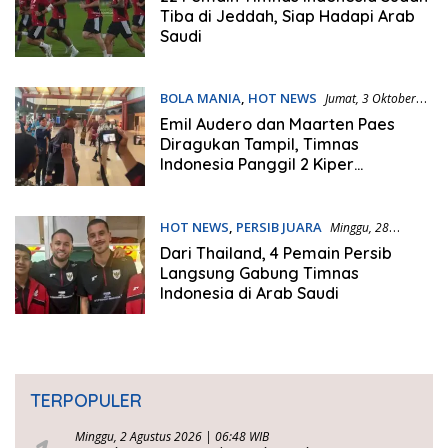
Tiba di Jeddah, Siap Hadapi Arab
Saudi
BOLA MANIA
,
HOT NEWS
Jumat, 3 Oktober
2025 | 15:55 WIB
Emil Audero dan Maarten Paes
Diragukan Tampil, Timnas
Indonesia Panggil 2 Kiper
Tambahan
HOT NEWS
,
PERSIB JUARA
Minggu, 28
September 2025 | 19:27 WIB
Dari Thailand, 4 Pemain Persib
Langsung Gabung Timnas
Indonesia di Arab Saudi
TERPOPULER
Minggu, 2 Agustus 2026 | 06:48 WIB